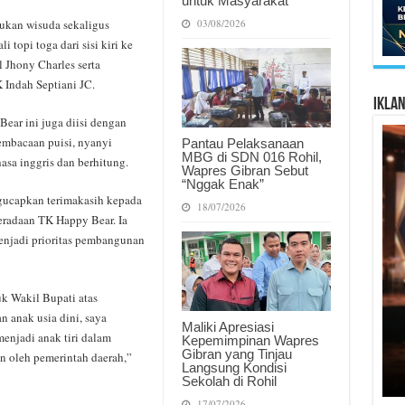
untuk Masyarakat
03/08/2026
ukan wisuda sekaligus
 topi toga dari sisi kiri ke
 Jhony Charles serta
 Indah Septiani JC.
Ikla
ear ini juga diisi dengan
pembacaan puisi, nyanyi
Pantau Pelaksanaan
MBG di SDN 016 Rohil,
asa inggris dan berhitung.
Wapres Gibran Sebut
“Nggak Enak”
ucapkan terimakasih kepada
18/07/2026
radaan TK Happy Bear. Ia
enjadi prioritas pembangunan
k Wakil Bupati atas
 anak usia dini, saya
Maliki Apresiasi
menjadi anak tiri dalam
Kepemimpinan Wapres
Gibran yang Tinjau
 oleh pemerintah daerah,”
Langsung Kondisi
Sekolah di Rohil
17/07/2026