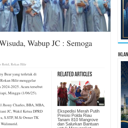
 Wisuda, Wabup JC : Semoga
Ikla
o Rohil
,
Rokan Hilir
 Bear yang terletak di
Related Articles
Rokan Hilir menggelar
n 2024-2025. Acara tersebut
iapi, Minggu (1/06/25).
hil Jhony Charles, BBA, MBA,
Ekspedisi Merah Putih
tiani JC, Wakil Ketua DPRD
Presisi Polda Riau
a, S.STP, M.Si Owner TK
Tanam 810 Mangrove
a Walimurid.
dan Salurkan Bantuan