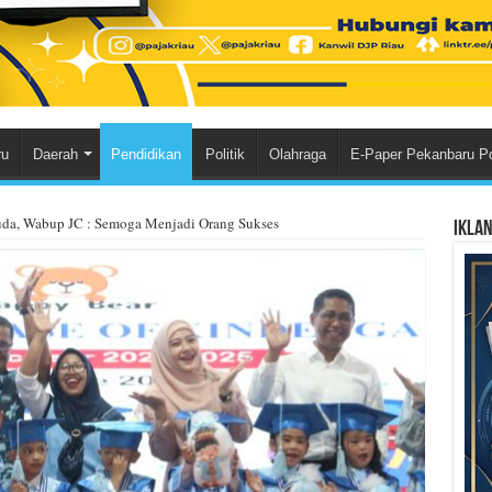
ru
Daerah
Pendidikan
Politik
Olahraga
E-Paper Pekanbaru P
da, Wabup JC : Semoga Menjadi Orang Sukses
Ikla