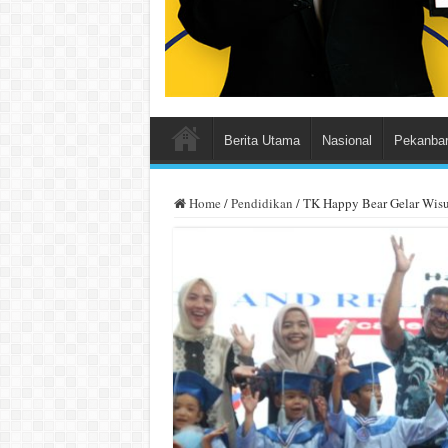
Berita Utama
Nasional
Pekanba
Home
/
Pendidikan
/
TK Happy Bear Gelar Wisu