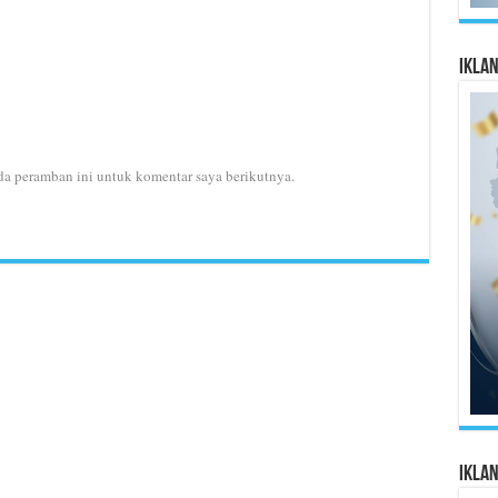
Ikla
da peramban ini untuk komentar saya berikutnya.
Ikla