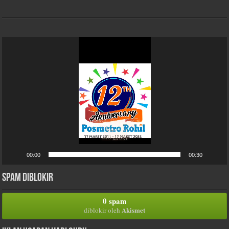
Pemutar
Video
00:00
00:30
Spam Diblokir
0 spam
Akismet
diblokir oleh