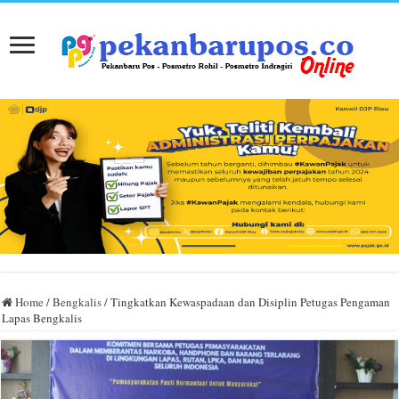
Home
/
Bengkalis
/
Tingkatkan Kewaspadaan dan Disiplin Petugas Pengaman
Lapas Bengkalis