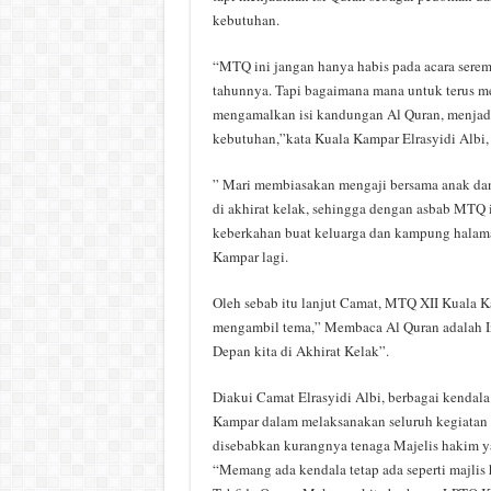
kebutuhan.
“MTQ ini jangan hanya habis pada acara seremo
tahunnya. Tapi bagaimana mana untuk terus
mengamalkan isi kandungan Al Quran, menjad
kebutuhan,”kata Kuala Kampar Elrasyidi Albi, 
” Mari membiasakan mengaji bersama anak dan 
di akhirat kelak, sehingga dengan asbab MTQ
keberkahan buat keluarga dan kampung halam
Kampar lagi.
Oleh sebab itu lanjut Camat, MTQ XII Kuala
mengambil tema,” Membaca Al Quran adalah In
Depan kita di Akhirat Kelak”.
Diakui Camat Elrasyidi Albi, berbagai kendal
Kampar dalam melaksanakan seluruh kegiatan
disebabkan kurangnya tenaga Majelis hakim 
“Memang ada kendala tetap ada seperti majlis