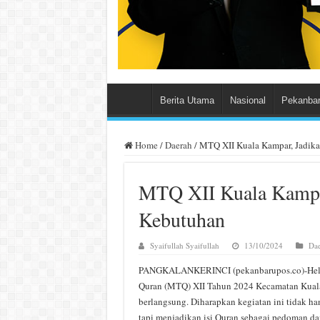
Berita Utama
Nasional
Pekanba
Home
/
Daerah
/
MTQ XII Kuala Kampar, Jadik
MTQ XII Kuala Kampa
Kebutuhan
Syaifullah Syaifullah
13/10/2024
Dae
PANGKALANKERINCI (pekanbarupos.co)-Hela
Quran (MTQ) XII Tahun 2024 Kecamatan Kual
berlangsung. Diharapkan kegiatan ini tidak han
tapi menjadikan isi Quran sebagai pedoman d