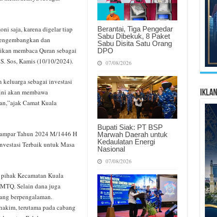
Berantai, Tiga Pengedar
ni saja, karena digelar tiap
Sabu Dibekuk, 8 Paket
 mengembangkan dan
Sabu Disita Satu Orang
ikan membaca Quran sebagai
DPO
S. Sos, Kamis (10/10/2024).
07/08/2026
keluarga sebagai investasi
 ini akan membawa
Ikla
an,”ajak Camat Kuala
Bupati Siak: PT BSP
 Kampar Tahun 2024 M/1446 H
Marwah Daerah untuk
Kedaulatan Energi
vestasi Terbaik untuk Masa
Nasional
07/08/2026
a pihak Kecamatan Kuala
 MTQ. Selain dana juga
yang berpengalaman.
 hakim, terutama pada cabang