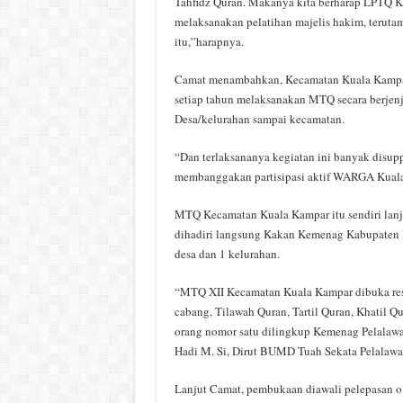
Tahfidz Quran. Makanya kita berharap LPTQ 
melaksanakan pelatihan majelis hakim, teruta
itu,”harapnya.
Camat menambahkan, Kecamatan Kuala Kampar 
setiap tahun melaksanakan MTQ secara berjenj
Desa/kelurahan sampai kecamatan.
“Dan terlaksananya kegiatan ini banyak disupp
membanggakan partisipasi aktif WARGA Kual
MTQ Kecamatan Kuala Kampar itu sendiri lanj
dihadiri langsung Kakan Kemenag Kabupaten Pe
desa dan 1 kelurahan.
“MTQ XII Kecamatan Kuala Kampar dibuka resm
cabang, Tilawah Quran, Tartil Quran, Khatil 
orang nomor satu dilingkup Kemenag Pelala
Hadi M. Si, Dirut BUMD Tuah Sekata Pelalawan,
Lanjut Camat, pembukaan diawali pelepasan ol