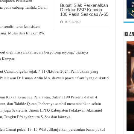
Kabupaten Pelalawan
Bupati Siak Perkenalkan
ma pada cabang Tahfidz Quran
Direktur BSP Kepada
100 Pasis Seskoau A-65
07/08/2026
sendiri terus konsisten
ang. Mulai dari tingkat RW,
Ikla
ort oleh masyarakat secara bergotong royong,”ujarnya
a Kampar.
ut Camat, digelar sejak 7-11 Oktober 2024. Pembukaan yang
lalawan Dr Jisman Arifin MA, diawali pawai ta’aruf yang diikuti 9
i Kakan Kemenag Pelalawan, diikuti 190 Perserta dalam 4
Quran, dan Tahfidz Quran,”bebernya sambil menambahkan selain
wan juga Sekretaris Umum LPTQ Kabupaten Pelalawan Akmamul
 Tengku Efri syahputra S. Sos dan lainnya.
eh Camat pukul 13. 15 WIB , dilanjutkan peresmian bazar pukul