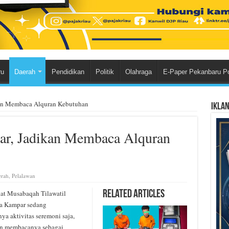
ru
Daerah
Pendidikan
Politik
Olahraga
E-Paper Pekanbaru P
an Membaca Alquran Kebutuhan
Ikla
r, Jadikan Membaca Alquran
rah
,
Pelalawan
t Musabaqah Tilawatil
Related Articles
a Kampar sedang
ya aktivitas seremoni saja,
an membacanya sebagai