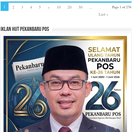
1
2
3
4
5
»
10
20
30
...
Page 1 of 276
Last »
Iklan HUT Pekanbaru Pos