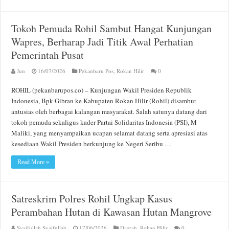
Tokoh Pemuda Rohil Sambut Hangat Kunjungan
Wapres, Berharap Jadi Titik Awal Perhatian
Pemerintah Pusat
Jun
16/07/2026
Pekanbaru Pos
,
Rokan Hilir
0
ROHIL (pekanbarupos.co) – Kunjungan Wakil Presiden Republik
Indonesia, Bpk Gibran ke Kabupaten Rokan Hilir (Rohil) disambut
antusias oleh berbagai kalangan masyarakat. Salah satunya datang dari
tokoh pemuda sekaligus kader Partai Solidaritas Indonesia (PSI), M
Maliki, yang menyampaikan ucapan selamat datang serta apresiasi atas
kesediaan Wakil Presiden berkunjung ke Negeri Seribu …
Read More »
Satreskrim Polres Rohil Ungkap Kasus
Perambahan Hutan di Kawasan Hutan Mangrove
Syaifullah Syaifullah
17/06/2026
Daerah
,
Rokan Hilir
0