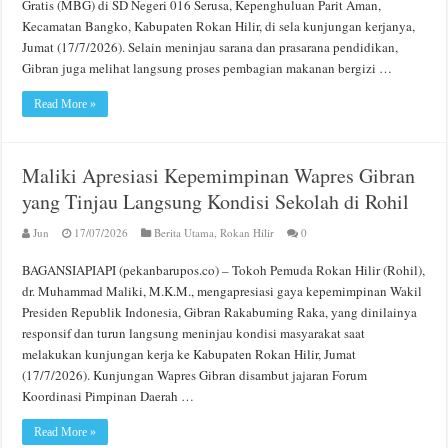
Gratis (MBG) di SD Negeri 016 Serusa, Kepenghuluan Parit Aman,
Kecamatan Bangko, Kabupaten Rokan Hilir, di sela kunjungan kerjanya,
Jumat (17/7/2026). Selain meninjau sarana dan prasarana pendidikan,
Gibran juga melihat langsung proses pembagian makanan bergizi …
Read More »
Maliki Apresiasi Kepemimpinan Wapres Gibran
yang Tinjau Langsung Kondisi Sekolah di Rohil
Jun
17/07/2026
Berita Utama
,
Rokan Hilir
0
BAGANSIAPIAPI (pekanbarupos.co) – Tokoh Pemuda Rokan Hilir (Rohil),
dr. Muhammad Maliki, M.K.M., mengapresiasi gaya kepemimpinan Wakil
Presiden Republik Indonesia, Gibran Rakabuming Raka, yang dinilainya
responsif dan turun langsung meninjau kondisi masyarakat saat
melakukan kunjungan kerja ke Kabupaten Rokan Hilir, Jumat
(17/7/2026). Kunjungan Wapres Gibran disambut jajaran Forum
Koordinasi Pimpinan Daerah …
Read More »