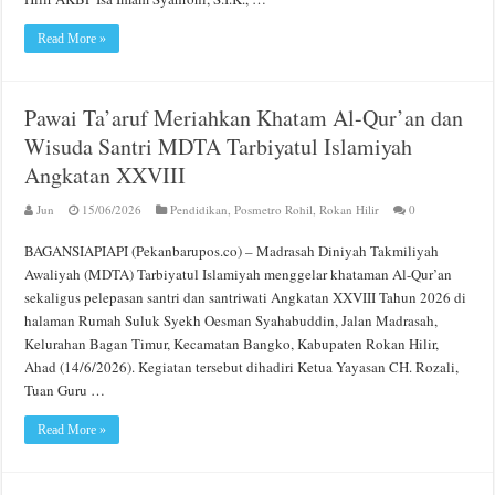
Read More »
Pawai Ta’aruf Meriahkan Khatam Al-Qur’an dan
Wisuda Santri MDTA Tarbiyatul Islamiyah
Angkatan XXVIII
Jun
15/06/2026
Pendidikan
,
Posmetro Rohil
,
Rokan Hilir
0
BAGANSIAPIAPI (Pekanbarupos.co) – Madrasah Diniyah Takmiliyah
Awaliyah (MDTA) Tarbiyatul Islamiyah menggelar khataman Al-Qur’an
sekaligus pelepasan santri dan santriwati Angkatan XXVIII Tahun 2026 di
halaman Rumah Suluk Syekh Oesman Syahabuddin, Jalan Madrasah,
Kelurahan Bagan Timur, Kecamatan Bangko, Kabupaten Rokan Hilir,
Ahad (14/6/2026). Kegiatan tersebut dihadiri Ketua Yayasan CH. Rozali,
Tuan Guru …
Read More »