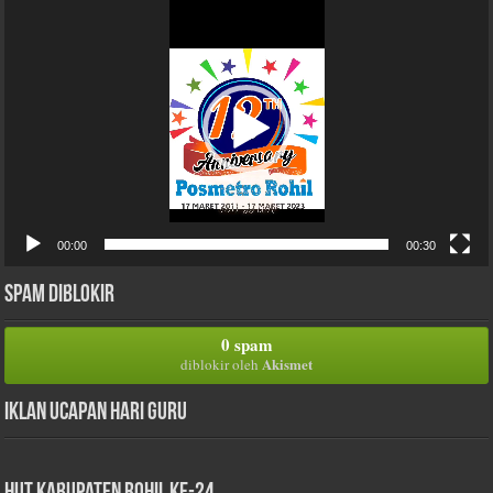
Video
00:00
00:30
Spam Diblokir
0 spam
Akismet
diblokir oleh
Iklan Ucapan Hari Guru