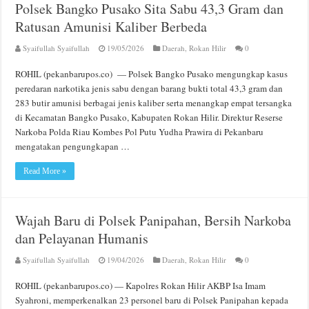
Polsek Bangko Pusako Sita Sabu 43,3 Gram dan
Ratusan Amunisi Kaliber Berbeda
Syaifullah Syaifullah
19/05/2026
Daerah
,
Rokan Hilir
0
ROHIL (pekanbarupos.co) — Polsek Bangko Pusako mengungkap kasus
peredaran narkotika jenis sabu dengan barang bukti total 43,3 gram dan
283 butir amunisi berbagai jenis kaliber serta menangkap empat tersangka
di Kecamatan Bangko Pusako, Kabupaten Rokan Hilir. Direktur Reserse
Narkoba Polda Riau Kombes Pol Putu Yudha Prawira di Pekanbaru
mengatakan pengungkapan …
Read More »
Wajah Baru di Polsek Panipahan, Bersih Narkoba
dan Pelayanan Humanis
Syaifullah Syaifullah
19/04/2026
Daerah
,
Rokan Hilir
0
ROHIL (pekanbarupos.co) — Kapolres Rokan Hilir AKBP Isa Imam
Syahroni, memperkenalkan 23 personel baru di Polsek Panipahan kepada