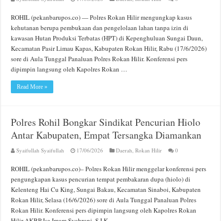
ROHIL (pekanbarupos.co) — Polres Rokan Hilir mengungkap kasus
kehutanan berupa pembukaan dan pengelolaan lahan tanpa izin di
kawasan Hutan Produksi Terbatas (HPT) di Kepenghuluan Sungai Daun,
Kecamatan Pasir Limau Kapas, Kabupaten Rokan Hilir, Rabu (17/6/2026)
sore di Aula Tunggal Panaluan Polres Rokan Hilir. Konferensi pers
dipimpin langsung oleh Kapolres Rokan …
Read More »
Polres Rohil Bongkar Sindikat Pencurian Hiolo
Antar Kabupaten, Empat Tersangka Diamankan
Syaifullah Syaifullah
17/06/2026
Daerah
,
Rokan Hilir
0
ROHIL (pekanbarupos.co)– Polres Rokan Hilir menggelar konferensi pers
pengungkapan kasus pencurian tempat pembakaran dupa (hiolo) di
Kelenteng Hai Cu King, Sungai Bakau, Kecamatan Sinaboi, Kabupaten
Rokan Hilir, Selasa (16/6/2026) sore di Aula Tunggal Panaluan Polres
Rokan Hilir. Konferensi pers dipimpin langsung oleh Kapolres Rokan
Hilir AKBP Isa Imam Syahroni, S.I.K., …