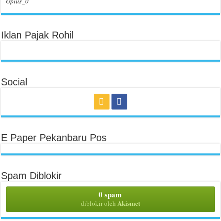
Oplus_0
Iklan Pajak Rohil
Social
E Paper Pekanbaru Pos
Spam Diblokir
0 spam
Akismet
diblokir oleh