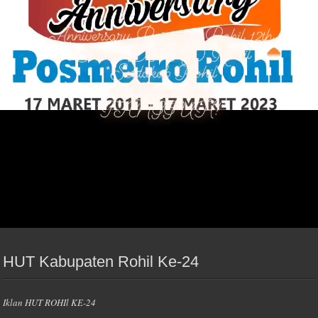
00:00
00:00
00:30
Spam Diblokir
0 spam
Akismet
diblokir oleh
Iklan Ucapan Hari Guru
HUT Kabupaten Rohil Ke-24
Iklan HUT ROHIl KE-24