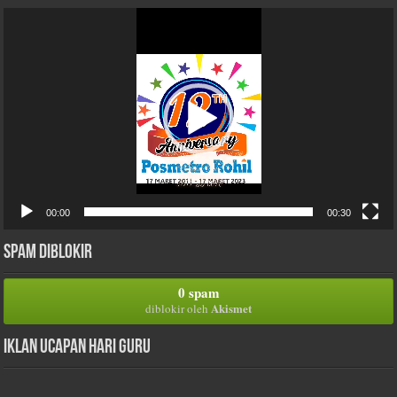
Pemutar
Video
00:00
00:30
Spam Diblokir
0 spam
Akismet
diblokir oleh
Iklan Ucapan Hari Guru