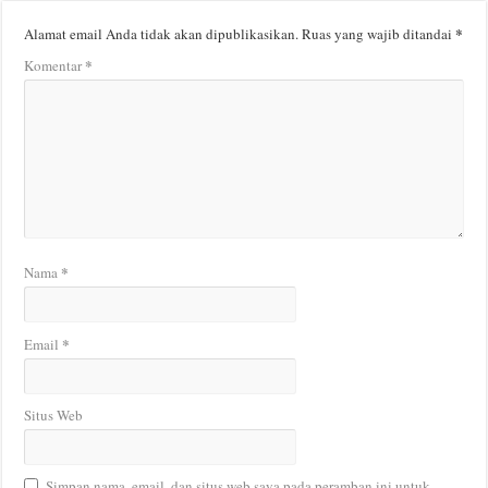
*
Alamat email Anda tidak akan dipublikasikan.
Ruas yang wajib ditandai
*
Komentar
*
Nama
*
Email
Situs Web
Simpan nama, email, dan situs web saya pada peramban ini untuk