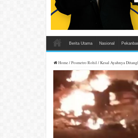
Berita Utama
Nasional
Pekanba
Home
/
Posmetro Rohil
/
Kesal Ayahnya Ditang