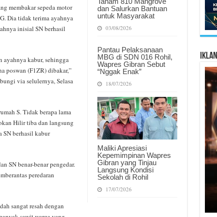
Tanam 810 Mangrove
yang membakar sepeda motor
dan Salurkan Bantuan
untuk Masyarakat
G. Dia tidak terima ayahnya
03/08/2026
ahnya inisial SN berhasil
Pantau Pelaksanaan
Ikla
MBG di SDN 016 Rohil,
n ayahnya kabur, sehingga
Wapres Gibran Sebut
ha poswan (F1ZR) dibakar,”
“Nggak Enak”
bungi via selulernya, Selasa
18/07/2026
rumah S. Tidak berapa lama
okan Hilir tiba dan langsung
 SN berhasil kabur
Maliki Apresiasi
Kepemimpinan Wapres
Gibran yang Tinjau
dan SN benar-benar pengedar.
Langsung Kondisi
emberantas peredaran
Sekolah di Rohil
17/07/2026
dah sangat resah dengan
 banyak sawit warga yang