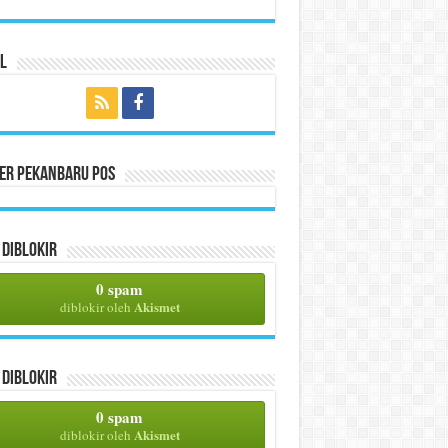
l
per Pekanbaru Pos
Diblokir
0 spam
Akismet
diblokir oleh
Diblokir
0 spam
Akismet
diblokir oleh