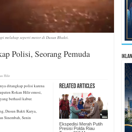
pi melahap seperti motor di Dusun Bhakti.
kap Polisi, Seorang Pemuda
Ikla
n Hilir
ya ditangkap polisi karena
Related Articles
upaten Rokan Hilir emosi,
yang berhasil kabur.
ng, Dusun Bakti Karya,
n Sinembah, Senin
Ekspedisi Merah Putih
Presisi Polda Riau