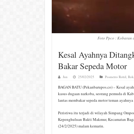
Foto Ppco : Kobaran a
Kesal Ayahnya Ditang
Bakar Sepeda Motor
Jun
25/02/2025
Posmetro Rohil
,
Roka
BAGAN BATU (Pekanbarupos.co) – Kesal ayahn
kasus dugaan narkoba, seorang pemuda di Kab
lantas membakar sepeda motor teman ayahnya 
Peristiwa itu terjadi di wilayah Simpang Ompo
Kepenghuluan Bakti Makmur, Kecamatan Baga
(24/2/2025) malam kemarin.