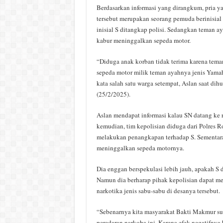
Berdasarkan informasi yang dirangkum, pria 
tersebut merupakan seorang pemuda berinisial 
inisial S ditangkap polisi. Sedangkan teman ay
kabur meninggalkan sepeda motor.
“Diduga anak korban tidak terima karena tema
sepeda motor milik teman ayahnya jenis Yama
kata salah satu warga setempat, Aslan saat dihu
(25/2/2025).
Aslan mendapat informasi kalau SN datang ke 
kemudian, tim kepolisian diduga dari Polres R
melakukan penangkapan terhadap S. Sementara
meninggalkan sepeda motornya.
Dia enggan berspekulasi lebih jauh, apakah S 
Namun dia berharap pihak kepolisian dapat m
narkotika jenis sabu-sabu di desanya tersebut.
“Sebenarnya kita masyarakat Bakti Makmur su
peredaran narkoba ini. Karena efek negatifnya