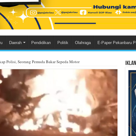
ru
Daerah
Pendidikan
Politik
Olahraga
E-Paper Pekanbaru P
kap Polisi, Seorang Pemuda Bakar Sepeda Motor
Ikla