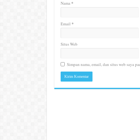
*
Nama
*
Email
Situs Web
Simpan nama, email, dan situs web saya pa