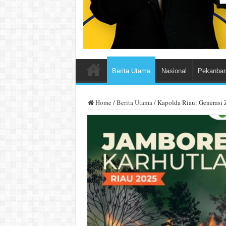
Berita Utama
Nasional
Pekanbar
Home
/
Berita Utama
/
Kapolda Riau: Generasi 