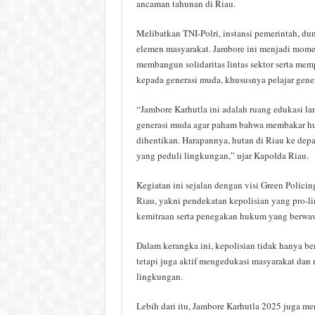
ancaman tahunan di Riau.
Melibatkan TNI-Polri, instansi pemerintah, du
elemen masyarakat. Jambore ini menjadi mom
membangun solidaritas lintas sektor serta me
kepada generasi muda, khususnya pelajar gener
“Jambore Karhutla ini adalah ruang edukasi l
generasi muda agar paham bahwa membakar hut
dihentikan. Harapannya, hutan di Riau ke depan
yang peduli lingkungan,” ujar Kapolda Riau.
Kegiatan ini sejalan dengan visi Green Polici
Riau, yakni pendekatan kepolisian yang pro-l
kemitraan serta penegakan hukum yang berwaw
Dalam kerangka ini, kepolisian tidak hanya ber
tetapi juga aktif mengedukasi masyarakat da
lingkungan.
Lebih dari itu, Jambore Karhutla 2025 juga m