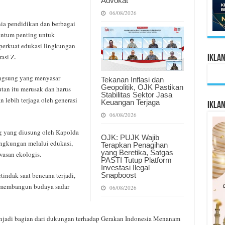
Advokat
06/08/2026
nia pendidikan dan berbagai
entum penting untuk
mperkuat edukasi lingkungan
asi Z.
Ikla
angsung yang menyasar
Tekanan Inflasi dan
Geopolitik, OJK Pastikan
an itu merusak dan harus
Stabilitas Sektor Jasa
 lebih terjaga oleh generasi
Keuangan Terjaga
Ikla
06/08/2026
ng yang diusung oleh Kapolda
OJK: PUJK Wajib
ingkungan melalui edukasi,
Terapkan Penagihan
yang Beretika, Satgas
asan ekologis.
PASTI Tutup Platform
Investasi Ilegal
Snapboost
tindak saat bencana terjadi,
n membangun budaya sadar
06/08/2026
enjadi bagian dari dukungan terhadap Gerakan Indonesia Menanam