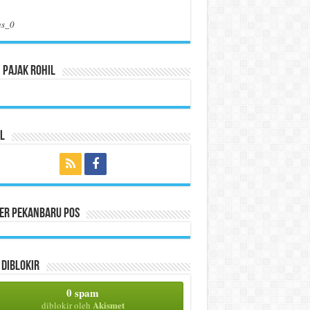
us_0
 Pajak Rohil
l
per Pekanbaru Pos
Diblokir
0 spam
Akismet
diblokir oleh