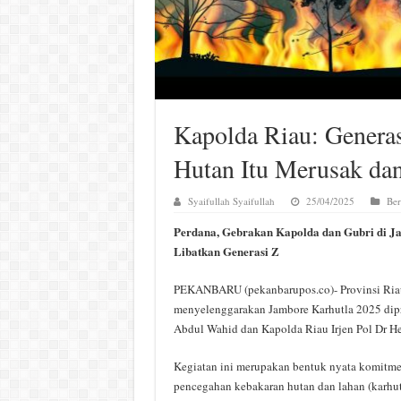
Kapolda Riau: Genera
Hutan Itu Merusak dan
Syaifullah Syaifullah
25/04/2025
Ber
Perdana, Gebrakan Kapolda dan Gubri di J
Libatkan Generasi Z
PEKANBARU (pekanbarupos.co)- Provinsi Riau
menyelenggarakan Jambore Karhutla 2025 dipr
Abdul Wahid dan Kapolda Riau Irjen Pol Dr 
Kegiatan ini merupakan bentuk nyata komitm
pencegahan kebakaran hutan dan lahan (karhu