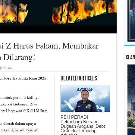
si Z Harus Faham, Membakar
 Dilarang!
Ikla
ita Utama
ambore Karhutla Riau 2025
Related Articles
 untuk pertama kalinya
akarsai Gubernur Riau
Herry Heryawan SIK SH MHum.
PBH PERADI
Pekanbaru Kecam
en daerah dalam upaya
Dugaan Arogansi Debt
tla) yang masih menjadi
Collector terhadap