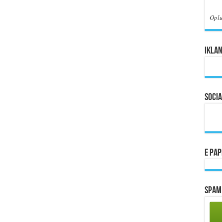
Opl
Iklan
Socia
E Pa
Spam 