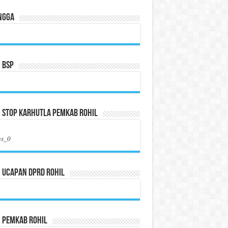
ngga
 BSP
 Stop Karhutla Pemkab Rohil
us_0
 Ucapan DPRD Rohil
n Pemkab Rohil