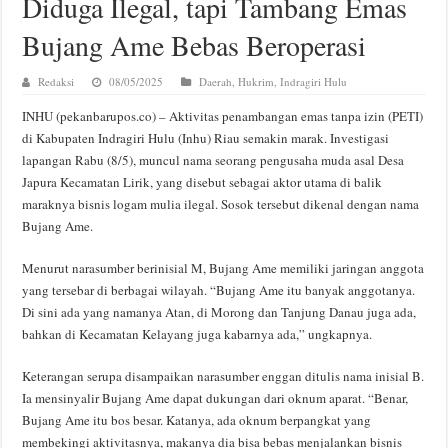
Diduga Ilegal, tapi Tambang Emas
Bujang Ame Bebas Beroperasi
Redaksi
08/05/2025
Daerah
,
Hukrim
,
Indragiri Hulu
INHU (pekanbarupos.co) – Aktivitas penambangan emas tanpa izin (PETI)
di Kabupaten Indragiri Hulu (Inhu) Riau semakin marak. Investigasi
lapangan Rabu (8/5), muncul nama seorang pengusaha muda asal Desa
Japura Kecamatan Lirik, yang disebut sebagai aktor utama di balik
maraknya bisnis logam mulia ilegal. Sosok tersebut dikenal dengan nama
Bujang Ame.
Menurut narasumber berinisial M, Bujang Ame memiliki jaringan anggota
yang tersebar di berbagai wilayah. “Bujang Ame itu banyak anggotanya.
Di sini ada yang namanya Atan, di Morong dan Tanjung Danau juga ada,
bahkan di Kecamatan Kelayang juga kabarnya ada,” ungkapnya.
Keterangan serupa disampaikan narasumber enggan ditulis nama inisial B.
Ia mensinyalir Bujang Ame dapat dukungan dari oknum aparat. “Benar,
Bujang Ame itu bos besar. Katanya, ada oknum berpangkat yang
membekingi aktivitasnya, makanya dia bisa bebas menjalankan bisnis