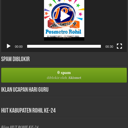
00:00
00:30
Spam Diblokir
0 spam
Akismet
diblokir oleh
Iklan Ucapan Hari Guru
HUT Kabupaten Rohil Ke-24
Iklan HUT ROHIl KE-24