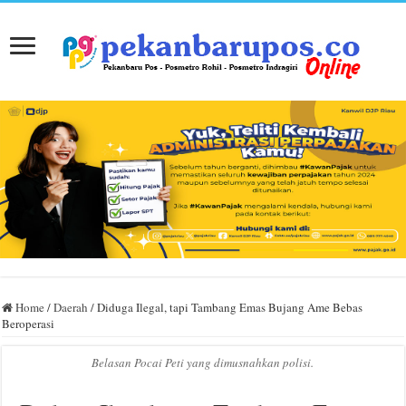
Home
/
Daerah
/
Diduga Ilegal, tapi Tambang Emas Bujang Ame Bebas
Beroperasi
Belasan Pocai Peti yang dimusnahkan polisi.