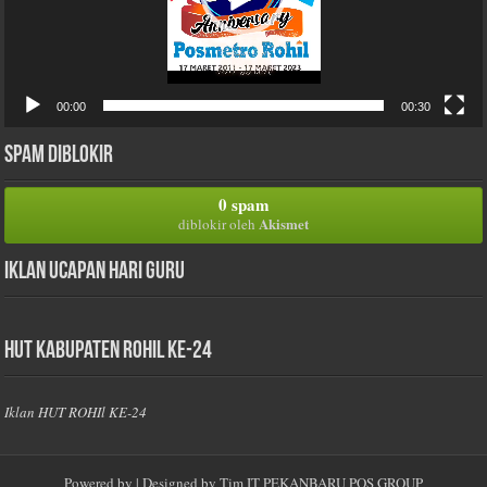
00:00
00:30
Spam Diblokir
0 spam
Akismet
diblokir oleh
Iklan Ucapan Hari Guru
HUT Kabupaten Rohil Ke-24
Iklan HUT ROHIl KE-24
Powered by
| Designed by
Tim IT PEKANBARU POS GROUP