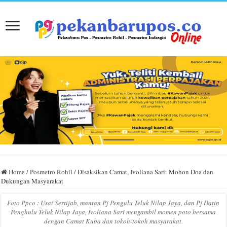
Home
/
Posmetro Rohil
/
Disaksikan Camat, Ivoliana Sari: Mohon Doa dan
Dukungan Masyarakat
Foto Ppco : Usai Sertijab, mantan Pj Pengulu Teluk Nilap Jaya, dan Pj Datin
Penghulu Teluk Nilap Jaya, Ivoliana Sari mengambil momen poto bersama
dengan Camat Kuba dan tokoh-tokoh masyarakat.