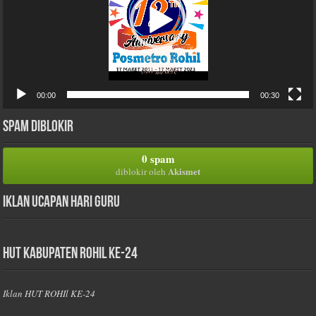
00:00
00:30
Spam Diblokir
0 spam
Akismet
diblokir oleh
Iklan Ucapan Hari Guru
HUT Kabupaten Rohil Ke-24
Iklan HUT ROHIl KE-24