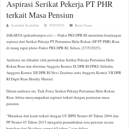
Aspirasi Serikat Pekerja PT PHR
terkait Masa Pensiun
Syaifullah Syaifullah
29/05/2025
Berita Utama
JAKARTA (pekanbarupos.co) — Fraksi PKS DPR RI menerima kunjungan
aspirasi dari Serikat Pekerja PT Pertamina Hulu Rokan (SP PT PHR) Riau
di ruang rapat pleno Fraksi PKS DPR RI, Selasa, (27/5/2025).
Audiensi ini dihadiri oleh perwakilan Serikat Pekerja Pertamina Hulu
Rokan Riau dan diterima Anggota Komisi IX DPR RI FPKS Alifudin,
Anggota Komisi XII DPR RI Nevi Zuairina serta Anggota Komisi VII DPR
RI Dapil Riau Hendry Munief.
Dalam audiensi ini, Task Force Serikat Pekerja Pertamina Hulu Rokan
Riau Arlina menyampaikan aspirasi terkait dengan peraturan masa
pensiun.
“Masukan dari kami terkait dengan UU BPJS Nomor 40 Tahun 2004 dan
PP Nomor 45 Tahun 2015 mengatur penambahan usia pensiun secara
bertahap dari 56 tahun sampai 65 tahun,” ujar Arlina.