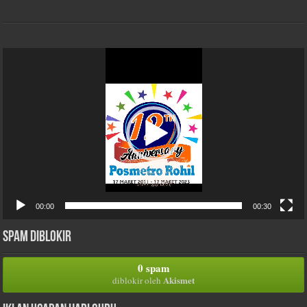
Pemutar
Video
00:00
00:30
Spam Diblokir
0 spam
Akismet
diblokir oleh