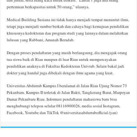
dan jurnal, serta ruang kaca untuk diskusi. “Lantai 1 juga ada ruang
pertemuan berkapasitas untuk 50 orang,” ulasnya.
Medical Building Susiana ini tidak hanya menjadi tempat menuntut ilmu,
tetapi juga menjadi sumber berkah dan cahaya bagi kemajuan pendidikan
khususnya kedokteran dan program studi yang lainnya dalam melahirkan
lulusan yang Rabbani, Amanah Beradab.
Dengan proses pendaftaran yang masih berlangsung, dia mengajak orang
tua siswa baik di Riau maupun di luar Riau untuk mempercayakan
pendidikan anaknya di Fakultas Kedokteran Univrab. Selain bakal jadi
dokter yang handal juga dibekali dengan ilmu agama yang kuat.
Universitas Abdurrab Kampus I beralamat di Jalau Riau Ujung Nomor 73
Pekanbaru. Kampus II terletak di Jalan Bakti, Tangkerang Barat, Marpoyan
Damai Pekanbaru Riau. Informasi pendaftaran mahasiswa baru bisa
menghubungi telepon selular 08116900026, media sosial Instagram,
Facebook, Youtube dan TikTok @universitasabdurrabofficial.(yan)