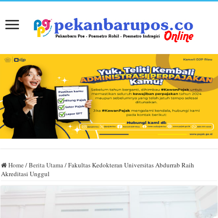
Home
/
Berita Utama
/
Fakultas Kedokteran Universitas Abdurrab Raih
Akreditasi Unggul