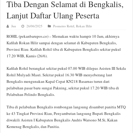
Tiba Dengan Selamat di Bengkalis,
Lanjut Daftar Ulang Peserta
Jun
26/06/2025
Posmetro Rohil
,
Rokan Hilir
ROHIL (pekanbarupos.co) – Memakan waktu hampir 10 Jam, akhirnya
Kafilah Rokan Hilir sampai dengan selamat di Kabupaten Bengkalis,
Provinsi Riau. Kafilah Rohil tiba di Kabupaten Bengkalis sekitar pukul
17.20 WIB, Kamis (26/6).
Kafilah Rohil berangkat sekitar pukul 07.00 WIB dilepas Asisten III Sekda
Rohil Mulyadi Masri. Sekitar pukul 16.30 WIB menyeberang laut
Bengkalis mengunakan Kapal Cepat KN218 Basarnas turun dari
pelabuhan pasar baru sungai Pakning, sekitar pukul 17.20 WIB tiba di
Pelabuhan Pelindo Bengkalis.
Tiba di pelabuhan Bengkalis rombongan langsung disambut panitia MTQ
ke 43 Tingkat Provinsi Riau, Penyambutan langsung Bupati Bengkalis
diwakili Asisten I Kabupaten Bengkalis Andris Warsono M.Si, Kakan
Kemenag Bengkalis, dan Panitia.