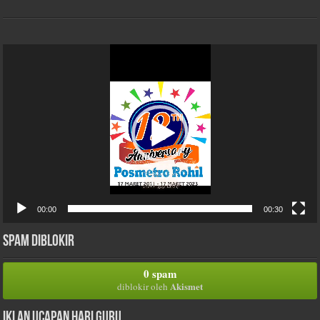
Pemutar
Video
00:00
00:30
Spam Diblokir
0 spam
Akismet
diblokir oleh
Iklan Ucapan Hari Guru