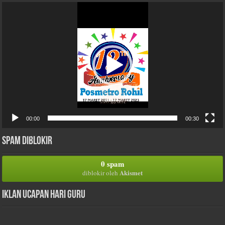
Pemutar
Video
00:00
00:30
Spam Diblokir
0 spam
Akismet
diblokir oleh
Iklan Ucapan Hari Guru