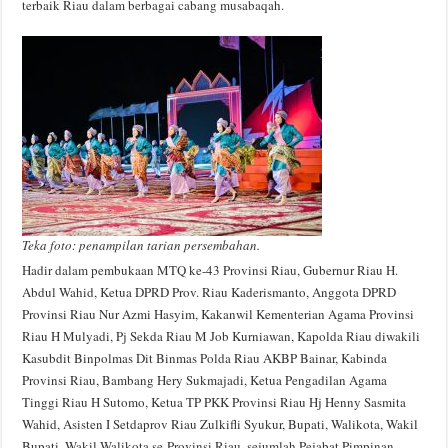
terbaik Riau dalam berbagai cabang musabaqah.
Teka foto: penampilan tarian persembahan.
Hadir dalam pembukaan MTQ ke-43 Provinsi Riau, Gubernur Riau H.
Abdul Wahid, Ketua DPRD Prov. Riau Kaderismanto, Anggota DPRD
Provinsi Riau Nur Azmi Hasyim, Kakanwil Kementerian Agama Provinsi
Riau H Mulyadi, Pj Sekda Riau M Job Kurniawan, Kapolda Riau diwakili
Kasubdit Binpolmas Dit Binmas Polda Riau AKBP Bainar, Kabinda
Provinsi Riau, Bambang Hery Sukmajadi, Ketua Pengadilan Agama
Tinggi Riau H Sutomo, Ketua TP PKK Provinsi Riau Hj Henny Sasmita
Wahid, Asisten I Setdaprov Riau Zulkifli Syukur, Bupati, Walikota, Wakil
Bupati, Wakil Walikota se-Provinsi Riau, sejumlah Pejabat Pimpinan