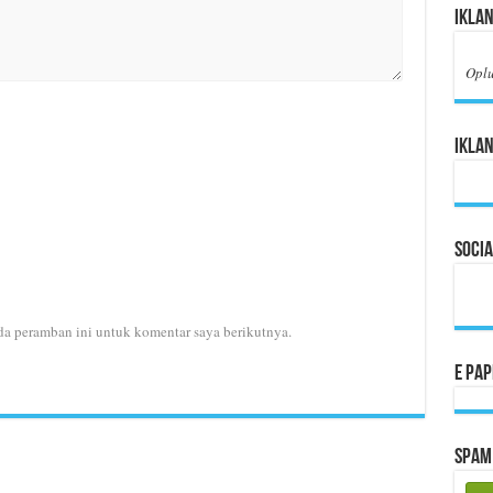
Ikla
Opl
Iklan
Socia
da peramban ini untuk komentar saya berikutnya.
E Pa
Spam 