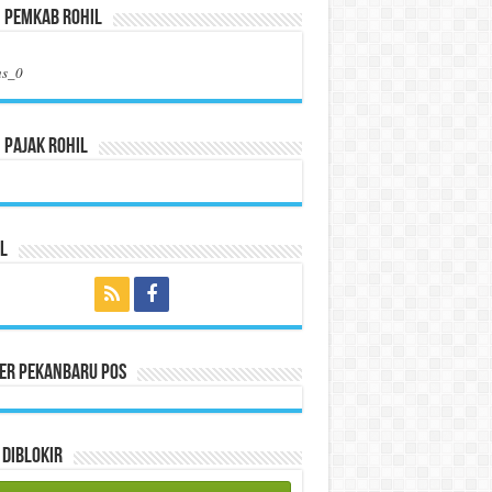
n Pemkab Rohil
us_0
 Pajak Rohil
l
per Pekanbaru Pos
Diblokir