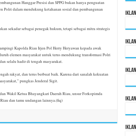
pembangunan Hanggar Presisi dan SPPG bukan hanya penguatan
men Polri dalam mendukung ketahanan sosial dan pembangunan
Ikla
kan sekadar sebagai penegak hukum, tetapi sebagai mitra strategis
Ikla
idampingi Kapolda Riau Irjen Pol Herry Heryawan kepada awak
ruh elemen masyarakat untuk terus mendukung transformasi Polri
 dan selalu hadir di tengah masyarakat.
Ikla
 tengah rakyat, dan terus berbuat baik. Karena dari sanalah kekuatan
asyarakat,” pungkas Jenderal Sigit.
a dan Wakil Ketua Bhayangkari Daerah Riau, unsur Forkopimda
Ikla
 Riau dan tamu undangan lainnya.(fiq)
Ikla