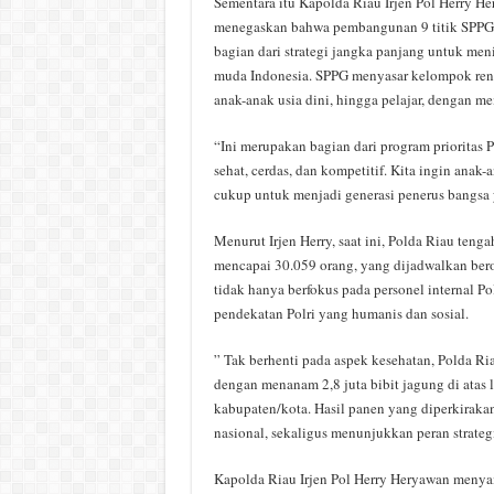
Sementara itu Kapolda Riau Irjen Pol Herry 
menegaskan bahwa pembangunan 9 titik SPPG 
bagian dari strategi jangka panjang untuk men
muda Indonesia. SPPG menyasar kelompok renta
anak-anak usia dini, hingga pelajar, dengan me
“Ini merupakan bagian dari program prioritas
sehat, cerdas, dan kompetitif. Kita ingin anak
cukup untuk menjadi generasi penerus bangsa 
Menurut Irjen Herry, saat ini, Polda Riau te
mencapai 30.059 orang, yang dijadwalkan bero
tidak hanya berfokus pada personel internal Po
pendekatan Polri yang humanis dan sosial.
” Tak berhenti pada aspek kesehatan, Polda R
dengan menanam 2,8 juta bibit jagung di atas l
kabupaten/kota. Hasil panen yang diperkiraka
nasional, sekaligus menunjukkan peran strateg
Kapolda Riau Irjen Pol Herry Heryawan menya