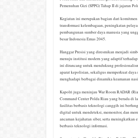
Pemenuhan Gizi (SPPG) Tahap II di jajaran Pol
Kegiatan ini merupakan bagian dari komitmen
transformasi kelembagaan, peningkatan pelayan
pembangunan sumber daya manusia yang ungg
besar Indonesia Emas 2045.
Hanggar Presisi yang diresmikan menjadi simbo
menuju institusi modern yang adaptif terhadap
ini dirancang untuk mendukung profesionalism
aparat kepolisian, sekaligus memperkuat daya 
menghadapi berbagai dinamika keamanan nasi
Kapolri juga meninjau War Room RADAR (Ria
Command Center Polda Riau yang berada di l
fasilitas berbasis teknologi canggih ini berfun
digital untuk mendeteksi, memonitor, dan mer
ancaman kejahatan siber, serta meningkatkan e
berbasis teknologi informasi.