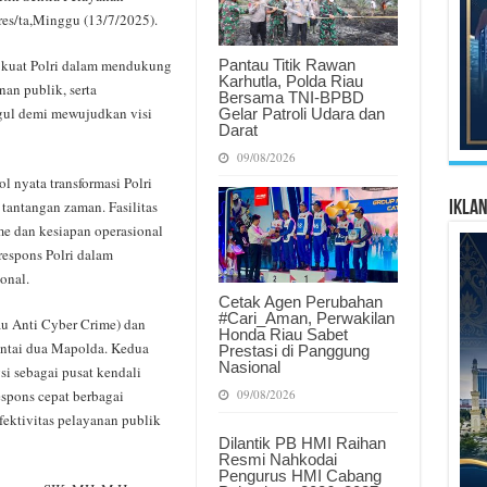
res/ta,Minggu (13/7/2025).
Pantau Titik Rawan
 kuat Polri dalam mendukung
Karhutla, Polda Riau
an publik, serta
Bersama TNI-BPBD
ul demi mewujudkan visi
Gelar Patroli Udara dan
Darat
09/08/2026
l nyata transformasi Polri
 tantangan zaman. Fasilitas
Ikla
e dan kesiapan operasional
respons Polri dalam
onal.
Cetak Agen Perubahan
#Cari_Aman, Perwakilan
u Anti Cyber Crime) dan
Honda Riau Sabet
antai dua Mapolda. Kedua
Prestasi di Panggung
Nasional
gsi sebagai pusat kendali
09/08/2026
espons cepat berbagai
fektivitas pelayanan publik
Dilantik PB HMI Raihan
Resmi Nahkodai
Pengurus HMI Cabang