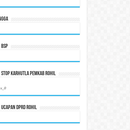
ngga
 BSP
 Stop Karhutla Pemkab Rohil
us_0
 Ucapan DPRD Rohil