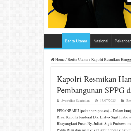
Berita Utama
Nasional
Pekanbar
Home
/
Berita Utama
/
Kapolri Resmikan Hangg
Kapolri Resmikan Han
Pembangunan SPPG di
Syaifullah Syaifullah
13/07/2025
Ber
PEKANBARU (pekanbarupos.co) – Dalam kunju
Riau, Kapolri Jenderal Drs. Listyo Sigit Prab
Bhayangkari Pusat Ny. Juliati Sigit Prabowo m
Polda Riau dan melakukan groundbreaking 9 ti