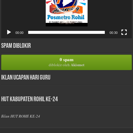
00:00
00:30
Spam Diblokir
0 spam
Akismet
diblokir oleh
Iklan Ucapan Hari Guru
HUT Kabupaten Rohil Ke-24
Iklan HUT ROHIl KE-24