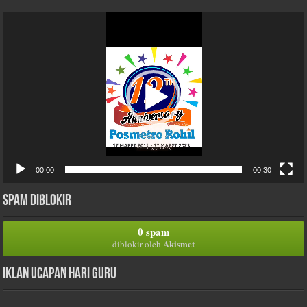
Pemutar
Video
00:00
00:30
Spam Diblokir
0 spam
Akismet
diblokir oleh
Iklan Ucapan Hari Guru