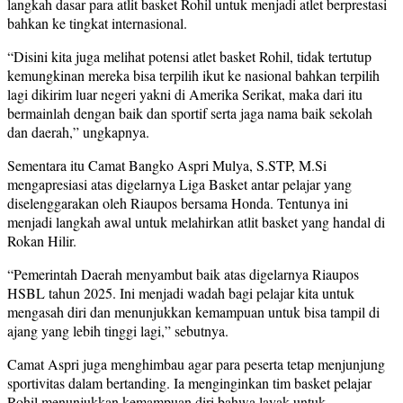
langkah dasar para atlit basket Rohil untuk menjadi atlet berprestasi
bahkan ke tingkat internasional.
“Disini kita juga melihat potensi atlet basket Rohil, tidak tertutup
kemungkinan mereka bisa terpilih ikut ke nasional bahkan terpilih
lagi dikirim luar negeri yakni di Amerika Serikat, maka dari itu
bermainlah dengan baik dan sportif serta jaga nama baik sekolah
dan daerah,” ungkapnya.
Sementara itu Camat Bangko Aspri Mulya, S.STP, M.Si
mengapresiasi atas digelarnya Liga Basket antar pelajar yang
diselenggarakan oleh Riaupos bersama Honda. Tentunya ini
menjadi langkah awal untuk melahirkan atlit basket yang handal di
Rokan Hilir.
“Pemerintah Daerah menyambut baik atas digelarnya Riaupos
HSBL tahun 2025. Ini menjadi wadah bagi pelajar kita untuk
mengasah diri dan menunjukkan kemampuan untuk bisa tampil di
ajang yang lebih tinggi lagi,” sebutnya.
Camat Aspri juga menghimbau agar para peserta tetap menjunjung
sportivitas dalam bertanding. Ia menginginkan tim basket pelajar
Rohil menunjukkan kemampuan diri bahwa layak untuk