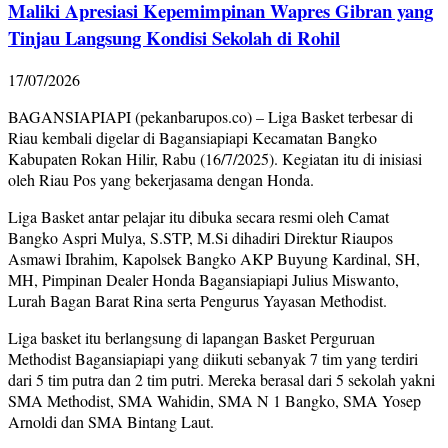
Maliki Apresiasi Kepemimpinan Wapres Gibran yang
Tinjau Langsung Kondisi Sekolah di Rohil
17/07/2026
BAGANSIAPIAPI (pekanbarupos.co) – Liga Basket terbesar di
Riau kembali digelar di Bagansiapiapi Kecamatan Bangko
Kabupaten Rokan Hilir, Rabu (16/7/2025). Kegiatan itu di inisiasi
oleh Riau Pos yang bekerjasama dengan Honda.
Liga Basket antar pelajar itu dibuka secara resmi oleh Camat
Bangko Aspri Mulya, S.STP, M.Si dihadiri Direktur Riaupos
Asmawi Ibrahim, Kapolsek Bangko AKP Buyung Kardinal, SH,
MH, Pimpinan Dealer Honda Bagansiapiapi Julius Miswanto,
Lurah Bagan Barat Rina serta Pengurus Yayasan Methodist.
Liga basket itu berlangsung di lapangan Basket Perguruan
Methodist Bagansiapiapi yang diikuti sebanyak 7 tim yang terdiri
dari 5 tim putra dan 2 tim putri. Mereka berasal dari 5 sekolah yakni
SMA Methodist, SMA Wahidin, SMA N 1 Bangko, SMA Yosep
Arnoldi dan SMA Bintang Laut.