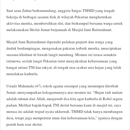
Saat azan Zuhur berkumandang, anggota Satgas TMMD yang tengah
bekerja di berbagai sasaran fisik di wilayah Pekaitan menghentikan
aktivitas mereka, membersihkan diri, dan berkumpul bersama warga untuk
melaksanakan Sholat Jumat berjamaah di Masjid Jami Baiturahmat.
Masjid Jami Baiturahmat dipenuhi puluhan prajurit dan warga yang
duduk berdampingan, mengenakan pakaian terbaik mereka, menciptakan
suasana khidmat di bawah langit mendung. Momen ini terasa semakin
istimewa, seolah langit Pekaitan turut menyaksikan kebersamaan yang
hangat antara TNI dan rakyat, di tengah rasa syukur atas hujan yang telah
meredakan karhutla.
Ustadz Mahmuda (47), tokoh agama setempat yang memimpin khotbah
Jumat, menyampaikan kekagumannya atas momen ini. “Hujan tadi malam
adalah rahmat dari Allah, menjawab doa kita agar karhutla di Rohil segera
padam. Melihat bapak-bapak TNI sholat bersama kami di masjid ini, saya
merasa ini adalah wujud nyata ukhuwah. TMMD tidak hanya membangun
desa, tetapi juga mempererat iman dan kebersamaan kita,” ujarnya dengan
penuh haru usai sholat.