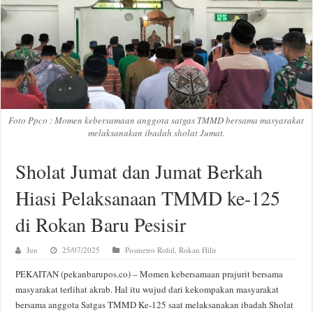
Foto Ppco : Momen kebersamaan anggota satgas TMMD bersama masyarakat
melaksanakan ibadah sholat Jumat.
Sholat Jumat dan Jumat Berkah
Hiasi Pelaksanaan TMMD ke-125
di Rokan Baru Pesisir
Jun
25/07/2025
Posmetro Rohil
,
Rokan Hilir
PEKAITAN (pekanbarupos.co) – Momen kebersamaan prajurit bersama
masyarakat terlihat akrab. Hal itu wujud dari kekompakan masyarakat
bersama anggota Satgas TMMD Ke-125 saat melaksanakan ibadah Sholat