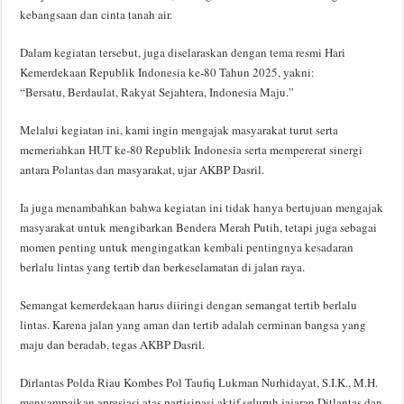
kebangsaan dan cinta tanah air.
Dalam kegiatan tersebut, juga diselaraskan dengan tema resmi Hari
Kemerdekaan Republik Indonesia ke-80 Tahun 2025, yakni:
“Bersatu, Berdaulat, Rakyat Sejahtera, Indonesia Maju.”
Melalui kegiatan ini, kami ingin mengajak masyarakat turut serta
memeriahkan HUT ke-80 Republik Indonesia serta mempererat sinergi
antara Polantas dan masyarakat, ujar AKBP Dasril.
Ia juga menambahkan bahwa kegiatan ini tidak hanya bertujuan mengajak
masyarakat untuk mengibarkan Bendera Merah Putih, tetapi juga sebagai
momen penting untuk mengingatkan kembali pentingnya kesadaran
berlalu lintas yang tertib dan berkeselamatan di jalan raya.
Semangat kemerdekaan harus diiringi dengan semangat tertib berlalu
lintas. Karena jalan yang aman dan tertib adalah cerminan bangsa yang
maju dan beradab, tegas AKBP Dasril.
Dirlantas Polda Riau Kombes Pol Taufiq Lukman Nurhidayat, S.I.K., M.H.
menyampaikan apresiasi atas partisipasi aktif seluruh jajaran Ditlantas dan