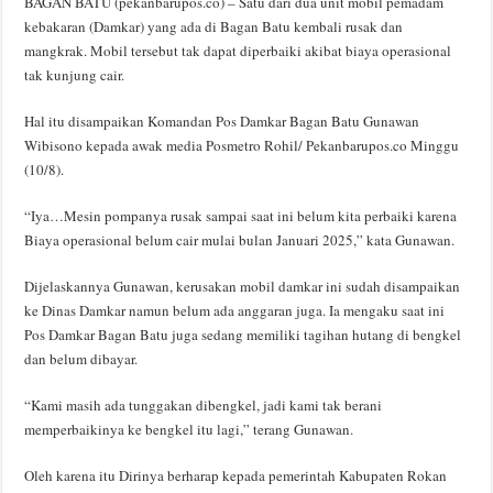
BAGAN BATU (pekanbarupos.co) – Satu dari dua unit mobil pemadam
kebakaran (Damkar) yang ada di Bagan Batu kembali rusak dan
mangkrak. Mobil tersebut tak dapat diperbaiki akibat biaya operasional
tak kunjung cair.
Hal itu disampaikan Komandan Pos Damkar Bagan Batu Gunawan
Wibisono kepada awak media Posmetro Rohil/ Pekanbarupos.co Minggu
(10/8).
“Iya…Mesin pompanya rusak sampai saat ini belum kita perbaiki karena
Biaya operasional belum cair mulai bulan Januari 2025,” kata Gunawan.
Dijelaskannya Gunawan, kerusakan mobil damkar ini sudah disampaikan
ke Dinas Damkar namun belum ada anggaran juga. Ia mengaku saat ini
Pos Damkar Bagan Batu juga sedang memiliki tagihan hutang di bengkel
dan belum dibayar.
“Kami masih ada tunggakan dibengkel, jadi kami tak berani
memperbaikinya ke bengkel itu lagi,” terang Gunawan.
Oleh karena itu Dirinya berharap kepada pemerintah Kabupaten Rokan