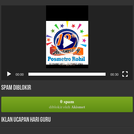
Pemutar
Video
00:00
00:30
Spam Diblokir
0 spam
Akismet
diblokir oleh
Iklan Ucapan Hari Guru