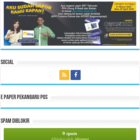
Social
E Paper Pekanbaru Pos
Spam Diblokir
0 spam
Akismet
diblokir oleh