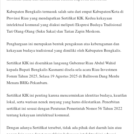
Kabupaten Bengkalis termasuk salah satu dari empat Kabupaten/Kota di
Provinsi Riau yang mendapatkan Sertifikat KIK. Kedua kekayaan
intelektual komunal yang diakui meliputi Ekspresi Budaya Tradisional
Tari Olang-Olang (Suku Sakai) dan Tarian Zapin Meskom.
Penghargaan ini merupakan bentuk pengakuan atas keberagaman dan
kekayaan budaya tradisional yang dimiliki oleh Kabupaten Bengkalis.
Sertifikat KIK ini diserahkan langsung Gubernur Riau Abdul Wahid
kepada Bupati Bengkalis Kasmarni disela-sela acara Riau Investmen
Forum Tahun 2025, Selasa 19 Agustus 2025 di Ballroom Dang Merdu
Menara BRKs Pekanbaru.
Sertifikat KIK ini penting karena mencerminkan identitas budaya, kearifan
lokal, serta warisan nenek moyang yang harus dilestarikan. Penerbitan
sertifikat ini sesuai dengan Peraturan Pemerintah Nomor 56 Tahun 2022
tentang kekayaan intelektual komunal.
Dengan adanya Sertifikat tersebut, tidak ada pihak dari daerah lain atau
negara lain yang dapat mengklaim kekayaan intelektual ini sebagai