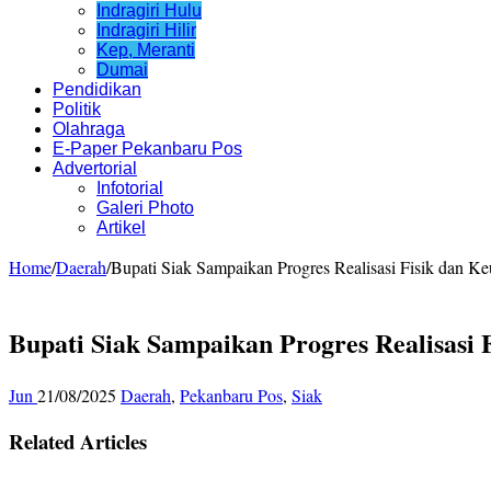
Indragiri Hulu
Indragiri Hilir
Kep, Meranti
Dumai
Pendidikan
Politik
Olahraga
E-Paper Pekanbaru Pos
Advertorial
Infotorial
Galeri Photo
Artikel
Home
/
Daerah
/
Bupati Siak Sampaikan Progres Realisasi Fisik dan
Bupati Siak Sampaikan Progres Realisasi
Jun
21/08/2025
Daerah
,
Pekanbaru Pos
,
Siak
Related Articles