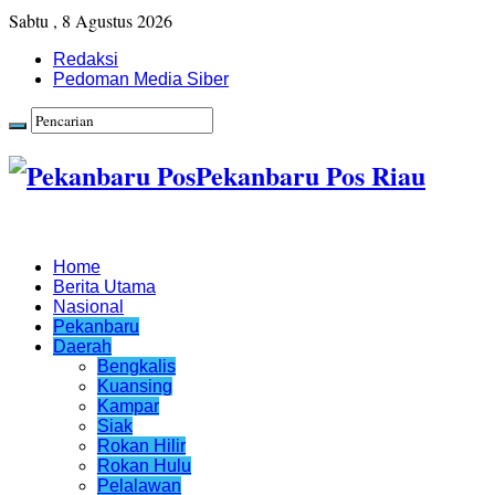
Sabtu , 8 Agustus 2026
Redaksi
Pedoman Media Siber
Pekanbaru Pos Riau
Home
Berita Utama
Nasional
Pekanbaru
Daerah
Bengkalis
Kuansing
Kampar
Siak
Rokan Hilir
Rokan Hulu
Pelalawan