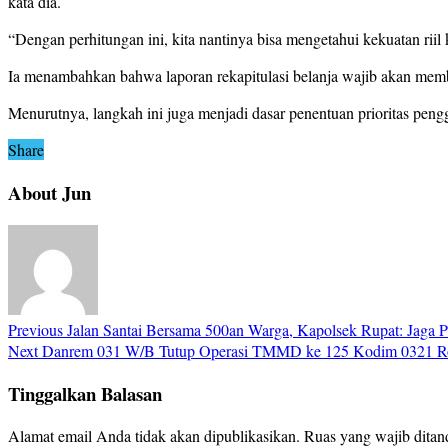
kata dia.
“Dengan perhitungan ini, kita nantinya bisa mengetahui kekuatan rii
Ia menambahkan bahwa laporan rekapitulasi belanja wajib akan memba
Menurutnya, langkah ini juga menjadi dasar penentuan prioritas pengg
Share
About Jun
Previous
Jalan Santai Bersama 500an Warga, Kapolsek Rupat: Jaga 
Next
Danrem 031 W/B Tutup Operasi TMMD ke 125 Kodim 0321 R
Tinggalkan Balasan
Alamat email Anda tidak akan dipublikasikan.
Ruas yang wajib ditan