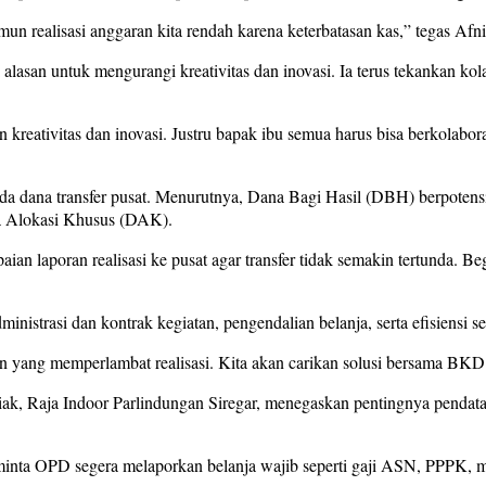
amun realisasi anggaran kita rendah karena keterbatasan kas,” tegas Afn
 alasan untuk mengurangi kreativitas dan inovasi. Ia terus tekankan k
 kreativitas dan inovasi. Justru bapak ibu semua harus bisa berkolabora
da dana transfer pusat. Menurutnya, Dana Bagi Hasil (DBH) berpotensi
a Alokasi Khusus (DAK).
laporan realisasi ke pusat agar transfer tidak semakin tertunda. Be
nistrasi dan kontrak kegiatan, pengendalian belanja, serta efisiensi se
yang memperlambat realisasi. Kita akan carikan solusi bersama BKD da
, Raja Indoor Parlindungan Siregar, menegaskan pentingnya pendataa
inta OPD segera melaporkan belanja wajib seperti gaji ASN, PPPK, mau