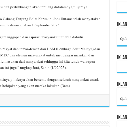
usi dan pertimbangan akan tertuang didalamnya,” ujarnya.
o Cabang Tanjung Balai Karimun, Joni Hutama telah menyatakan
Iklan
semula direncanakan 1 September 2025.
ar tanggapan dan aspirasi masyarakat terlebih dahulu.
Opl
an rakyat dan teman-teman dari LAM (Lembaga Adat Melayu) dan
n MDC dan elemen masyarakat untuk mendengar masukan dan
Iklan
hulu masukan dari masyarakat sehingga ini kita tunda walaupun
lan ini juga,” ungkap Joni, Senin (1/92025).
antinya pihaknya akan bertemu dengan seluruh masyarakat untuk
Ikla
it kebijakan yang akan mereka lakukan.(Dam)
Opl
Iklan