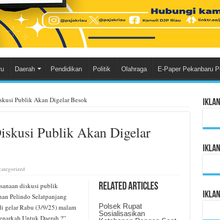
ru
Daerah
Pendidikan
Politik
Olahraga
E-Paper Pekanbaru P
skusi Publik Akan Digelar Besok
Ikla
iskusi Publik Akan Digelar
Ikla
ategorized
anaan diskusi publik
Related Articles
Ikla
uhan Pelindo Selatpanjang
Polsek Rupat
di gelar Rabu (3/9/25) malam
Sosialisasikan
enarkah Untuk Daerah ?”.