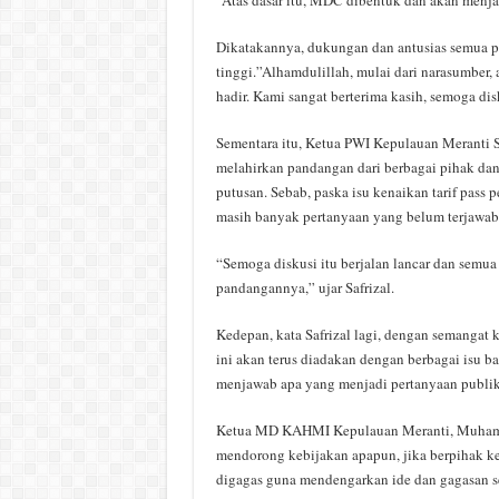
“Atas dasar itu, MDC dibentuk dan akan menja
Dikatakannya, dukungan dan antusias semua pi
tinggi.”Alhamdulillah, mulai dari narasumber,
hadir. Kami sangat berterima kasih, semoga disk
Sementara itu, Ketua PWI Kepulauan Meranti Sa
melahirkan pandangan dari berbagai pihak dan
putusan. Sebab, paska isu kenaikan tarif pas
masih banyak pertanyaan yang belum terjawab 
“Semoga diskusi itu berjalan lancar dan sem
pandangannya,” ujar Safrizal.
Kedepan, kata Safrizal lagi, dengan semangat
ini akan terus diadakan dengan berbagai isu b
menjawab apa yang menjadi pertanyaan publik,
Ketua MD KAHMI Kepulauan Meranti, Muhamm
mendorong kebijakan apapun, jika berpihak ke
digagas guna mendengarkan ide dan gagasan 