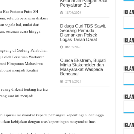
Ketahanan Pangan Saat
Penyaluran BLT
a Eka Pratama Putra SH
Ikla
18/06/2026
um, seluruh persiapan diskusi
 segala hal, mulai dari
Diduga Curi TBS Sawit,
Seorang Pemuda
n, susunan acara hingga
Diamankan Polsek
Logas Tanah Darat
Ikla
08/02/2026
langsung di Gedung Pelabuhan
aja oleh Persatuan Wartawan
Cuaca Ekstrem, Bupati
lumni Himpunan Mahasiswa
Minta Stakeholder dan
Ikla
Masyarakat Waspada
borasi menjadi Koalisi
Bencana!
27/11/2025
uang diskusi tentang isu-isu
yang saat ini menjadi
Ikla
dari aspirasi masyarakat kepada pemangku kepentingan. Sehingga
uskan kebijakan dengan asas kepentingan masyarakat luas.
Ikla