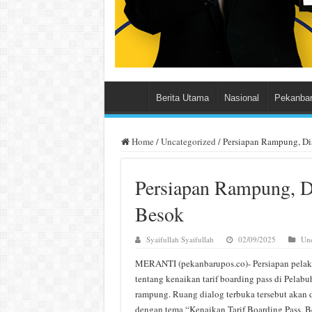
Berita Utama
Nasional
Pekanba
Home
/
Uncategorized
/
Persiapan Rampung, Di
Persiapan Rampung, D
Besok
Syaifullah Syaifullah
02/09/2025
Unc
MERANTI (pekanbarupos.co)- Persiapan pelaks
tentang kenaikan tarif boarding pass di Pelab
rampung. Ruang dialog terbuka tersebut akan 
dengan tema “Kenaikan Tarif Boarding Pass, B