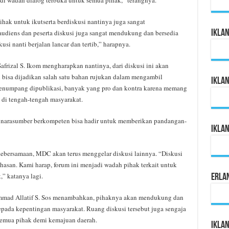
di wadah dialog terbuka untuk semua pihak,” terangnya.
hak untuk ikutserta berdiskusi nantinya juga sangat
Ikla
 audiens dan peserta diskusi juga sangat mendukung dan bersedia
usi nanti berjalan lancar dan tertib,” harapnya.
frizal S. Ikom mengharapkan nantinya, dari diskusi ini akan
 bisa dijadikan salah satu bahan rujukan dalam mengambil
Ikla
s penumpang dipublikasi, banyak yang pro dan kontra karena memang
di tengah-tengah masyarakat.
ua narasumber berkompeten bisa hadir untuk memberikan pandangan-
Ikla
 kebersamaan, MDC akan terus menggelar diskusi lainnya. “Diskusi
ahasan. Kami harap, forum ini menjadi wadah pihak terkait untuk
” katanya lagi.
Erla
ad Allatif S. Sos menambahkan, pihaknya akan mendukung dan
pada kepentingan masyarakat. Ruang diskusi tersebut juga sengaja
semua pihak demi kemajuan daerah.
Iklan