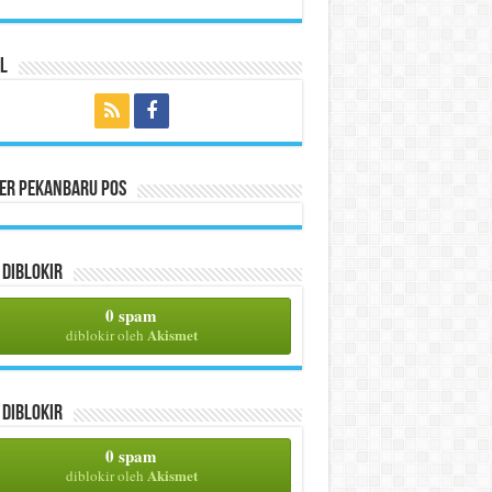
l
per Pekanbaru Pos
Diblokir
0 spam
Akismet
diblokir oleh
Diblokir
0 spam
Akismet
diblokir oleh