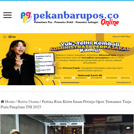
Home
/
Berita Utama
/
Pertina Riau Kirim Enam Petinju Open Turnamen Tinju
Piala Panglima TNI 2025