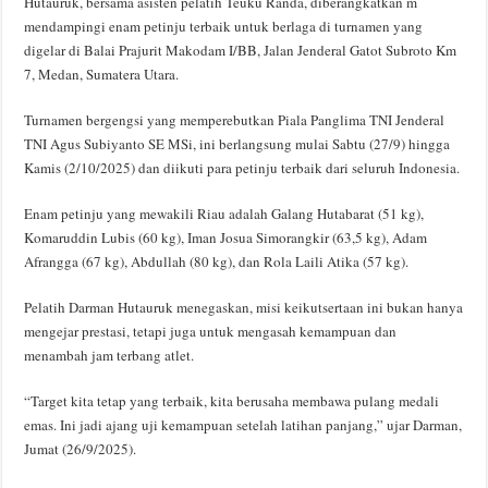
Hutauruk, bersama asisten pelatih Teuku Randa, diberangkatkan m
mendampingi enam petinju terbaik untuk berlaga di turnamen yang
digelar di Balai Prajurit Makodam I/BB, Jalan Jenderal Gatot Subroto Km
7, Medan, Sumatera Utara.
Turnamen bergengsi yang memperebutkan Piala Panglima TNI Jenderal
TNI Agus Subiyanto SE MSi, ini berlangsung mulai Sabtu (27/9) hingga
Kamis (2/10/2025) dan diikuti para petinju terbaik dari seluruh Indonesia.
Enam petinju yang mewakili Riau adalah Galang Hutabarat (51 kg),
Komaruddin Lubis (60 kg), Iman Josua Simorangkir (63,5 kg), Adam
Afrangga (67 kg), Abdullah (80 kg), dan Rola Laili Atika (57 kg).
Pelatih Darman Hutauruk menegaskan, misi keikutsertaan ini bukan hanya
mengejar prestasi, tetapi juga untuk mengasah kemampuan dan
menambah jam terbang atlet.
“Target kita tetap yang terbaik, kita berusaha membawa pulang medali
emas. Ini jadi ajang uji kemampuan setelah latihan panjang,” ujar Darman,
Jumat (26/9/2025).