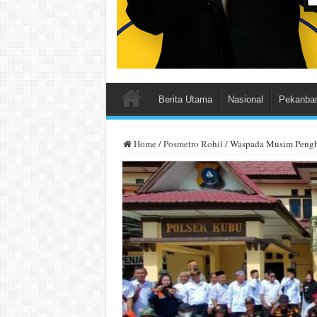
Berita Utama
Nasional
Pekanba
Home
/
Posmetro Rohil
/
Waspada Musim Penghu