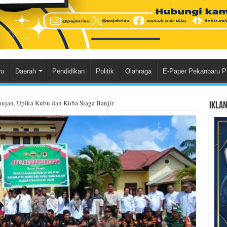
ru
Daerah
Pendidikan
Politik
Olahraga
E-Paper Pekanbaru P
jan, Upika Kubu dan Kuba Siaga Banjir
Ikla