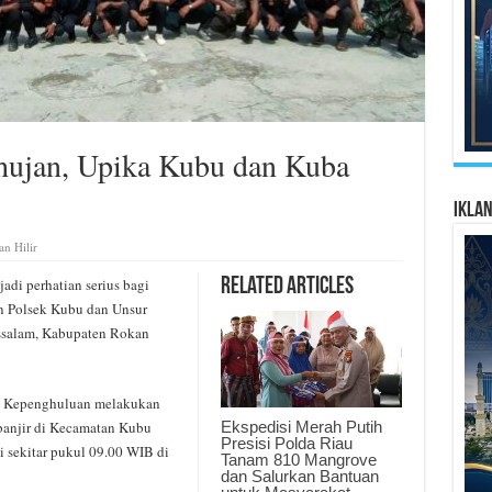
ujan, Upika Kubu dan Kuba
Ikla
n Hilir
di perhatian serius bagi
Related Articles
an Polsek Kubu dan Unsur
salam, Kabupaten Rokan
h Kepenghuluan melakukan
Ekspedisi Merah Putih
banjir di Kecamatan Kubu
Presisi Polda Riau
 sekitar pukul 09.00 WIB di
Tanam 810 Mangrove
dan Salurkan Bantuan