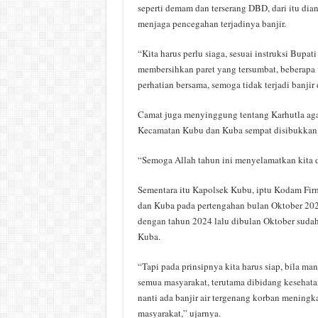
seperti demam dan terserang DBD, dari itu di
menjaga pencegahan terjadinya banjir.
“Kita harus perlu siaga, sesuai instruksi Bup
membersihkan paret yang tersumbat, beberapa 
perhatian bersama, semoga tidak terjadi banj
Camat juga menyinggung tentang Karhutla aga
Kecamatan Kubu dan Kuba sempat disibukkan t
“Semoga Allah tahun ini menyelamatkan kita d
Sementara itu Kapolsek Kubu, iptu Kodam Fi
dan Kuba pada pertengahan bulan Oktober 2025 
dengan tahun 2024 lalu dibulan Oktober sudah
Kuba.
“Tapi pada prinsipnya kita harus siap, bila ma
semua masyarakat, terutama dibidang kesehatan,
nanti ada banjir air tergenang korban mening
masyarakat,” ujarnya.