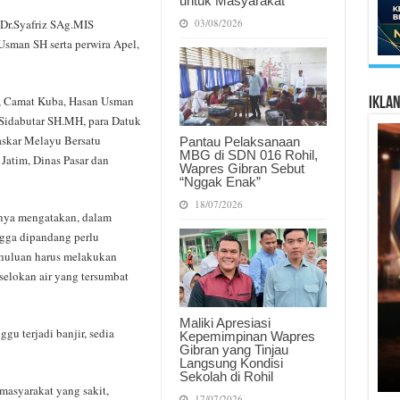
untuk Masyarakat
03/08/2026
 Dr.Syafriz SAg.MIS
sman SH serta perwira Apel,
S, Camat Kuba, Hasan Usman
Ikla
idabutar SH.MH, para Datuk
askar Melayu Bersatu
Pantau Pelaksanaan
MBG di SDN 016 Rohil,
Jatim, Dinas Pasar dan
Wapres Gibran Sebut
“Nggak Enak”
18/07/2026
hnya mengatakan, dalam
gga dipandang perlu
ghuluan harus melakukan
elokan air yang tersumbat
Maliki Apresiasi
gu terjadi banjir, sedia
Kepemimpinan Wapres
Gibran yang Tinjau
Langsung Kondisi
Sekolah di Rohil
masyarakat yang sakit,
17/07/2026