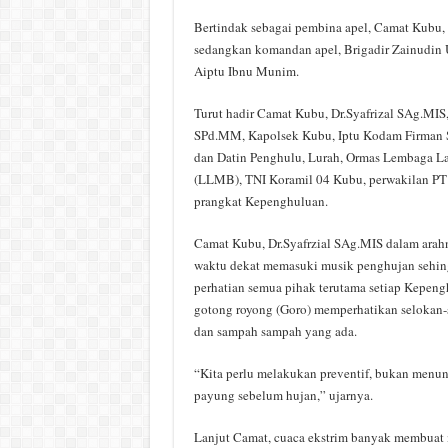
Bertindak sebagai pembina apel, Camat Kubu,
sedangkan komandan apel, Brigadir Zainudin U
Aiptu Ibnu Munim.
Turut hadir Camat Kubu, Dr.Syafrizal SAg.MI
SPd.MM, Kapolsek Kubu, Iptu Kodam Firman S
dan Datin Penghulu, Lurah, Ormas Lembaga L
(LLMB), TNI Koramil 04 Kubu, perwakilan PT 
prangkat Kepenghuluan.
Camat Kubu, Dr.Syafrzial SAg.MIS dalam ara
waktu dekat memasuki musik penghujan sehin
perhatian semua pihak terutama setiap Kepen
gotong royong (Goro) memperhatikan selokan-s
dan sampah sampah yang ada.
“Kita perlu melakukan preventif, bukan menung
payung sebelum hujan,” ujarnya.
Lanjut Camat, cuaca ekstrim banyak membuat 