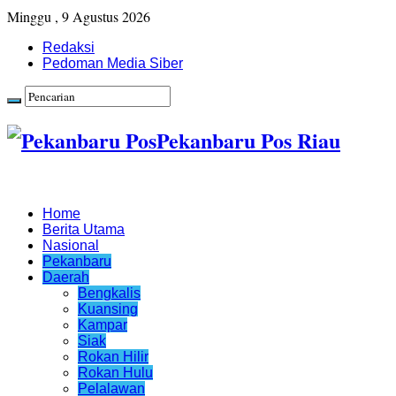
Minggu , 9 Agustus 2026
Redaksi
Pedoman Media Siber
Pekanbaru Pos Riau
Home
Berita Utama
Nasional
Pekanbaru
Daerah
Bengkalis
Kuansing
Kampar
Siak
Rokan Hilir
Rokan Hulu
Pelalawan