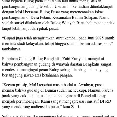
surat kepada Bulog pada Juni tahun lalu untuk mengusulkan
pembangunan gudang tersebut. Usulan ini kemudian ditindaklanjuti
dengan MoU bersama Bulog Pusat yang merencanakan lokasi
pembangunan di Desa Petani, Kecamatan Bathin Solapan. Namun,
setelah survei dilakukan oleh Bulog Wilayah Riau, belum ada tindak
lanjut lebih lanjut dari pihak pusat.
“Bupati juga telah mengirimkan surat kembali pada Juni 2025 untuk
meminta studi kelayakan, tetapi hingga saat ini belum ada respons,”
tambahnya.
Pimpinan Cabang Bulog Bengkalis, Zairi Yuriyadi, mengakui
bahwa pembangunan gudang di wilayah daratan Bengkalis sangat
mendesak, mengingat peran Bulog sebagai lembaga utama yang
bertanggung jawab atas ketahanan pangan.
“Secara prinsip, MoU tersebut masih berlaku. Awalnya, pusat
menilai bahwa gudang di Dumai sudah mencukupi. Namun, karena
jarak yang cukup jauh, usulan pembangunan di Bengkalis tetap
menjadi pertimbangan. Kami sangat mengapresiasi inisiatif DPRD
yang mendorong audiensi ke pusat,” kata Zairi.
Sekretaris Komisi II menanggapi hal ini dengan serius, menekankan