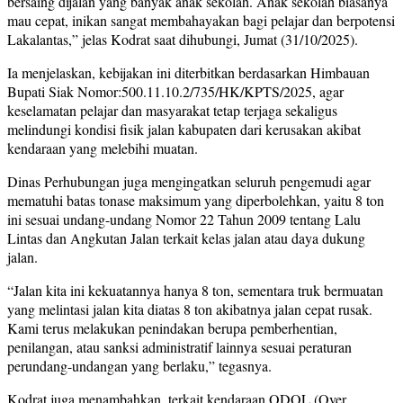
bersaing dijalan yang banyak anak sekolah. Anak sekolah biasanya
mau cepat, inikan sangat membahayakan bagi pelajar dan berpotensi
Lakalantas,” jelas Kodrat saat dihubungi, Jumat (31/10/2025).
Ia menjelaskan, kebijakan ini diterbitkan berdasarkan Himbauan
Bupati Siak Nomor:500.11.10.2/735/HK/KPTS/2025, agar
keselamatan pelajar dan masyarakat tetap terjaga sekaligus
melindungi kondisi fisik jalan kabupaten dari kerusakan akibat
kendaraan yang melebihi muatan.
Dinas Perhubungan juga mengingatkan seluruh pengemudi agar
mematuhi batas tonase maksimum yang diperbolehkan, yaitu 8 ton
ini sesuai undang-undang Nomor 22 Tahun 2009 tentang Lalu
Lintas dan Angkutan Jalan terkait kelas jalan atau daya dukung
jalan.
“Jalan kita ini kekuatannya hanya 8 ton, sementara truk bermuatan
yang melintasi jalan kita diatas 8 ton akibatnya jalan cepat rusak.
Kami terus melakukan penindakan berupa pemberhentian,
penilangan, atau sanksi administratif lainnya sesuai peraturan
perundang-undangan yang berlaku,” tegasnya.
Kodrat juga menambahkan, terkait kendaraan ODOL (Over