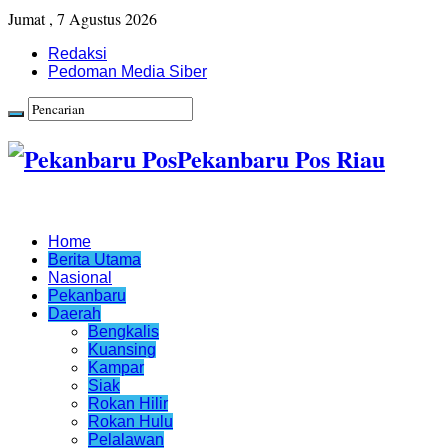
Jumat , 7 Agustus 2026
Redaksi
Pedoman Media Siber
Pekanbaru Pos Riau
Home
Berita Utama
Nasional
Pekanbaru
Daerah
Bengkalis
Kuansing
Kampar
Siak
Rokan Hilir
Rokan Hulu
Pelalawan