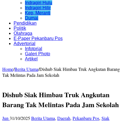
Indragiri Hulu
Indragiri Hilir
Kep, Meranti
Dumai
Pendidikan
Politik
Olahraga
E-Paper Pekanbaru Pos
Advertorial
Infotorial
Galeri Photo
Artikel
Home
/
Berita Utama
/
Dishub Siak Himbau Truk Angkutan Barang
Tak Melintas Pada Jam Sekolah
Dishub Siak Himbau Truk Angkutan
Barang Tak Melintas Pada Jam Sekolah
Jun
31/10/2025
Berita Utama
,
Daerah
,
Pekanbaru Pos
,
Siak