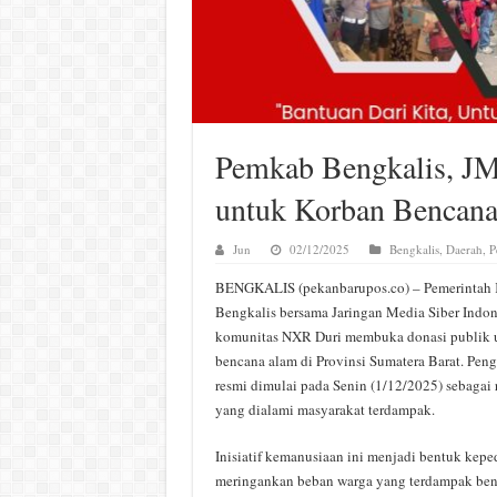
Pemkab Bengkalis, J
untuk Korban Bencana
Jun
02/12/2025
Bengkalis
,
Daerah
,
P
BENGKALIS (pekanbarupos.co) – Pemerintah 
Bengkalis bersama Jaringan Media Siber Indon
komunitas NXR Duri membuka donasi publik 
bencana alam di Provinsi Sumatera Barat. Pen
resmi dimulai pada Senin (1/12/2025) sebagai r
yang dialami masyarakat terdampak.
Inisiatif kemanusiaan ini menjadi bentuk kep
meringankan beban warga yang terdampak benc