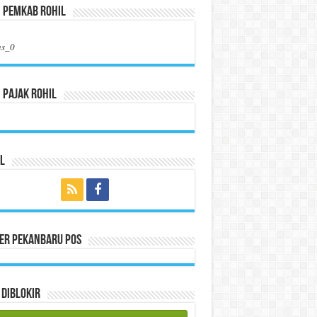
n Pemkab Rohil
us_0
 Pajak Rohil
l
per Pekanbaru Pos
Diblokir