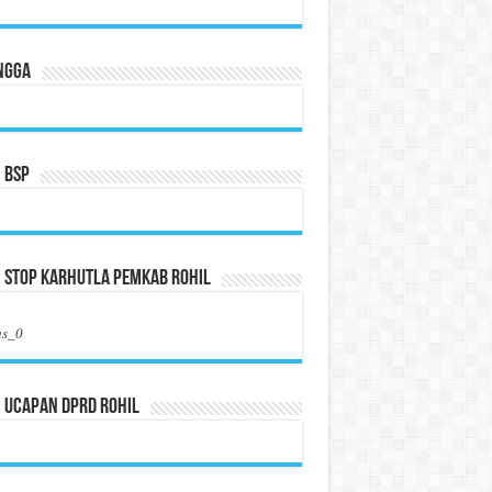
ngga
 BSP
 Stop Karhutla Pemkab Rohil
us_0
 Ucapan DPRD Rohil