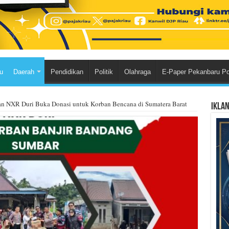
u
Daerah
Pendidikan
Politik
Olahraga
E-Paper Pekanbaru P
an NXR Duri Buka Donasi untuk Korban Bencana di Sumatera Barat
Ikla