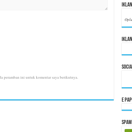
Ikla
Opl
Iklan
Socia
da peramban ini untuk komentar saya berikutnya.
E Pa
Spam 