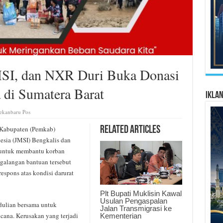
MSI, dan NXR Duri Buka Donasi
 di Sumatera Barat
Ikla
ekanbaru Pos
Kabupaten (Pemkab)
Related Articles
esia (JMSI) Bengkalis dan
untuk membantu korban
ggalangan bantuan tersebut
espons atas kondisi darurat
Plt Bupati Muklisin Kawal
Usulan Pengaspalan
edulian bersama untuk
Jalan Transmigrasi ke
ana. Kerusakan yang terjadi
Kementerian