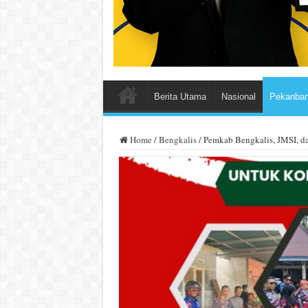
Berita Utama
Nasional
Pekanbar
Home
/
Bengkalis
/
Pemkab Bengkalis, JMSI, d