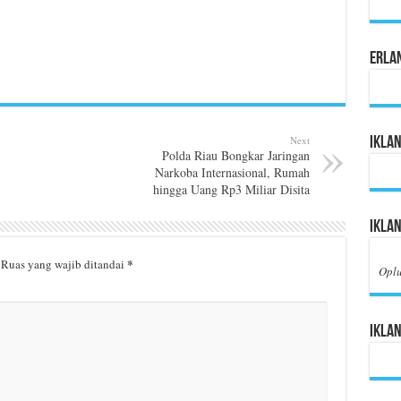
Erla
Next
Iklan
Polda Riau Bongkar Jaringan
Narkoba Internasional, Rumah
hingga Uang Rp3 Miliar Disita
Iklan
*
Ruas yang wajib ditandai
Opl
Iklan