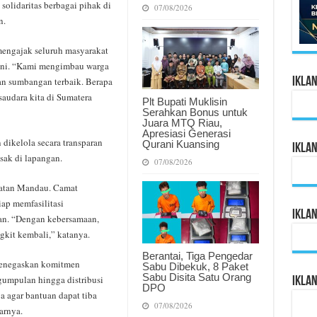
solidaritas berbagai pihak di
07/08/2026
n.
engajak seluruh masyarakat
 ini. “Kami mengimbau warga
Ikla
n sumbangan terbaik. Berapa
saudara kita di Sumatera
Plt Bupati Muklisin
Serahkan Bonus untuk
Juara MTQ Riau,
Apresiasi Generasi
dikelola secara transparan
Qurani Kuansing
Ikla
sak di lapangan.
07/08/2026
matan Mandau. Camat
ap memfasilitasi
Ikla
an. “Dengan kebersamaan,
gkit kembali,” katanya.
Berantai, Tiga Pengedar
 menegaskan komitmen
Sabu Dibekuk, 8 Paket
Sabu Disita Satu Orang
gumpulan hingga distribusi
Ikla
DPO
 agar bantuan dapat tiba
07/08/2026
arnya.