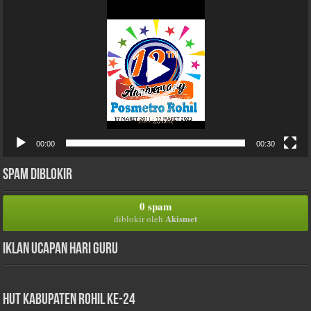
Video
00:00
00:30
Spam Diblokir
0 spam
Akismet
diblokir oleh
Iklan Ucapan Hari Guru
HUT Kabupaten Rohil Ke-24