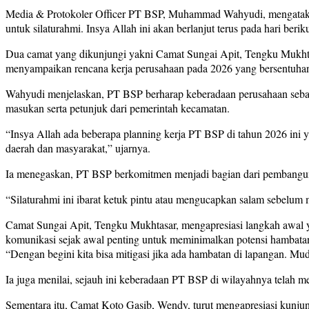
Media & Protokoler Officer PT BSP, Muhammad Wahyudi, mengatakan s
untuk silaturahmi. Insya Allah ini akan berlanjut terus pada hari ber
Dua camat yang dikunjungi yakni Camat Sungai Apit, Tengku Mukhta
menyampaikan rencana kerja perusahaan pada 2026 yang bersentuhan 
Wahyudi menjelaskan, PT BSP berharap keberadaan perusahaan seba
masukan serta petunjuk dari pemerintah kecamatan.
“Insya Allah ada beberapa planning kerja PT BSP di tahun 2026 ini
daerah dan masyarakat,” ujarnya.
Ia menegaskan, PT BSP berkomitmen menjadi bagian dari pembanguna
“Silaturahmi ini ibarat ketuk pintu atau mengucapkan salam sebelum
Camat Sungai Apit, Tengku Mukhtasar, mengapresiasi langkah awal 
komunikasi sejak awal penting untuk meminimalkan potensi hambatan
“Dengan begini kita bisa mitigasi jika ada hambatan di lapangan. M
Ia juga menilai, sejauh ini keberadaan PT BSP di wilayahnya tela
Sementara itu, Camat Koto Gasib, Wendy, turut mengapresiasi kunju