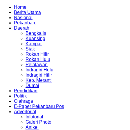
Home
Berita Utama
Nasional
Pekanbaru
Daerah
Bengkalis
Kuansing
Kampar
Siak
Rokan Hilir
Rokan Hulu
Pelalawan
Indragiri Hulu
Indragiri Hilir
Kep, Meranti
Dumai
Pendidikan
Politik
Olahraga
E-Paper Pekanbaru Pos
Advertorial
Infotorial
Galeri Photo
Artikel