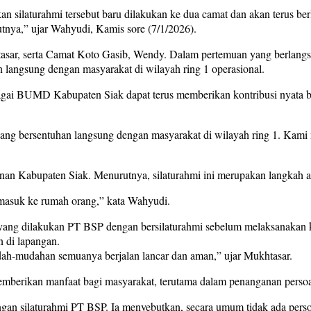
ilaturahmi tersebut baru dilakukan ke dua camat dan akan terus berl
ikutnya,” ujar Wahyudi, Kamis sore (7/1/2026).
sar, serta Camat Koto Gasib, Wendy. Dalam pertemuan yang berlangs
langsung dengan masyarakat di wilayah ring 1 operasional.
gai BUMD Kabupaten Siak dapat terus memberikan kontribusi nyata ba
 yang bersentuhan langsung dengan masyarakat di wilayah ring 1. Kami
n Kabupaten Siak. Menurutnya, silaturahmi ini merupakan langkah a
 masuk ke rumah orang,” kata Wahyudi.
yang dilakukan PT BSP dengan bersilaturahmi sebelum melaksanakan 
 di lapangan.
udah-mudahan semuanya berjalan lancar dan aman,” ujar Mukhtasar.
h memberikan manfaat bagi masyarakat, terutama dalam penanganan p
ngan silaturahmi PT BSP. Ia menyebutkan, secara umum tidak ada pers