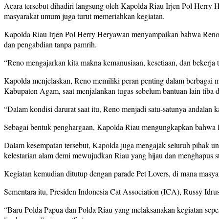
Acara tersebut dihadiri langsung oleh Kapolda Riau Irjen Pol Herry
masyarakat umum juga turut memeriahkan kegiatan.
Kapolda Riau Irjen Pol Herry Heryawan menyampaikan bahwa Reno buka
dan pengabdian tanpa pamrih.
“Reno mengajarkan kita makna kemanusiaan, kesetiaan, dan bekerja t
Kapolda menjelaskan, Reno memiliki peran penting dalam berbagai 
Kabupaten Agam, saat menjalankan tugas sebelum bantuan lain tiba di
“Dalam kondisi darurat saat itu, Reno menjadi satu-satunya andalan
Sebagai bentuk penghargaan, Kapolda Riau mengungkapkan bahwa Ren
Dalam kesempatan tersebut, Kapolda juga mengajak seluruh pihak unt
kelestarian alam demi mewujudkan Riau yang hijau dan menghapus sti
Kegiatan kemudian ditutup dengan parade Pet Lovers, di mana masy
Sementara itu, Presiden Indonesia Cat Association (ICA), Russy Idrus
“Baru Polda Papua dan Polda Riau yang melaksanakan kegiatan seperti 