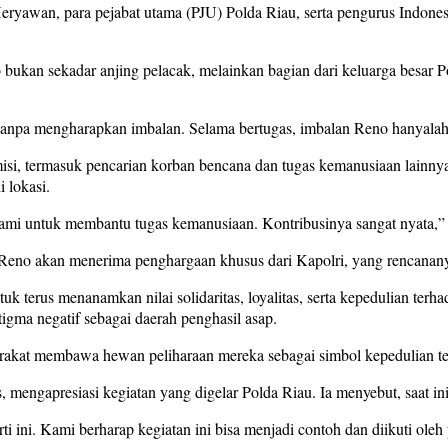
 Heryawan, para pejabat utama (PJU) Polda Riau, serta pengurus Indon
n sekadar anjing pelacak, melainkan bagian dari keluarga besar Pold
anpa mengharapkan imbalan. Selama bertugas, imbalan Reno hanyalah ma
misi, termasuk pencarian korban bencana dan tugas kemanusiaan lain
 lokasi.
 kami untuk membantu tugas kemanusiaan. Kontribusinya sangat nyata,”
o akan menerima penghargaan khusus dari Kapolri, yang rencananya 
uk terus menanamkan nilai solidaritas, loyalitas, serta kepedulian t
gma negatif sebagai daerah penghasil asap.
arakat membawa hewan peliharaan mereka sebagai simbol kepedulian t
, mengapresiasi kegiatan yang digelar Polda Riau. Ia menyebut, saat in
ini. Kami berharap kegiatan ini bisa menjadi contoh dan diikuti oleh 