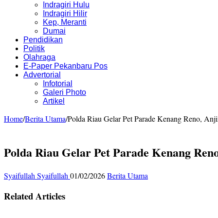
Indragiri Hulu
Indragiri Hilir
Kep, Meranti
Dumai
Pendidikan
Politik
Olahraga
E-Paper Pekanbaru Pos
Advertorial
Infotorial
Galeri Photo
Artikel
Home
/
Berita Utama
/
Polda Riau Gelar Pet Parade Kenang Reno, An
Polda Riau Gelar Pet Parade Kenang Ren
Syaifullah Syaifullah
01/02/2026
Berita Utama
Related Articles