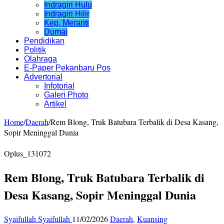
Indragiri Hulu
Indragiri Hilir
Kep, Meranti
Dumai
Pendidikan
Politik
Olahraga
E-Paper Pekanbaru Pos
Advertorial
Infotorial
Galeri Photo
Artikel
Home
/
Daerah
/
Rem Blong, Truk Batubara Terbalik di Desa Kasang,
Sopir Meninggal Dunia
Oplus_131072
Rem Blong, Truk Batubara Terbalik di
Desa Kasang, Sopir Meninggal Dunia
Syaifullah Syaifullah
11/02/2026
Daerah
,
Kuansing