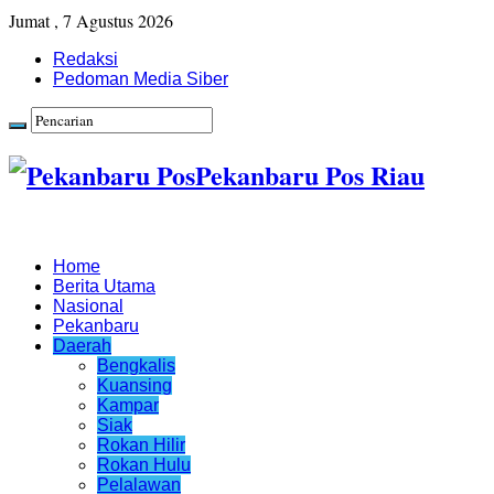
Jumat , 7 Agustus 2026
Redaksi
Pedoman Media Siber
Pekanbaru Pos Riau
Home
Berita Utama
Nasional
Pekanbaru
Daerah
Bengkalis
Kuansing
Kampar
Siak
Rokan Hilir
Rokan Hulu
Pelalawan