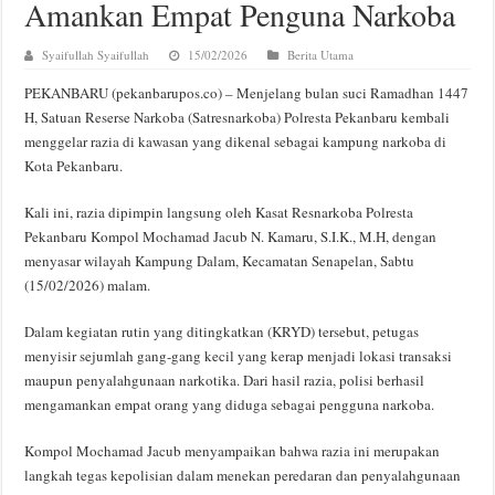
Amankan Empat Penguna Narkoba
Syaifullah Syaifullah
15/02/2026
Berita Utama
PEKANBARU (pekanbarupos.co) – Menjelang bulan suci Ramadhan 1447
H, Satuan Reserse Narkoba (Satresnarkoba) Polresta Pekanbaru kembali
menggelar razia di kawasan yang dikenal sebagai kampung narkoba di
Kota Pekanbaru.
Kali ini, razia dipimpin langsung oleh Kasat Resnarkoba Polresta
Pekanbaru Kompol Mochamad Jacub N. Kamaru, S.I.K., M.H, dengan
menyasar wilayah Kampung Dalam, Kecamatan Senapelan, Sabtu
(15/02/2026) malam.
Dalam kegiatan rutin yang ditingkatkan (KRYD) tersebut, petugas
menyisir sejumlah gang-gang kecil yang kerap menjadi lokasi transaksi
maupun penyalahgunaan narkotika. Dari hasil razia, polisi berhasil
mengamankan empat orang yang diduga sebagai pengguna narkoba.
Kompol Mochamad Jacub menyampaikan bahwa razia ini merupakan
langkah tegas kepolisian dalam menekan peredaran dan penyalahgunaan