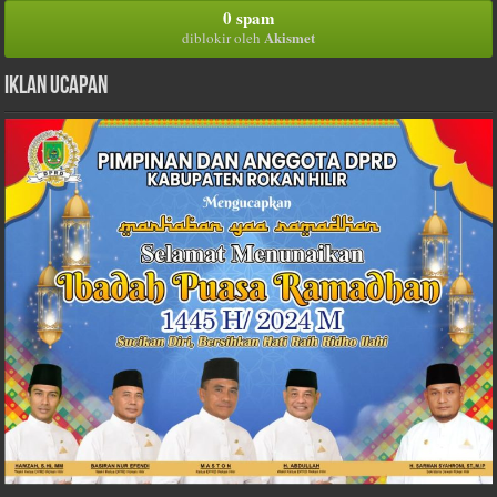
0 spam
Akismet
diblokir oleh
Iklan Ucapan