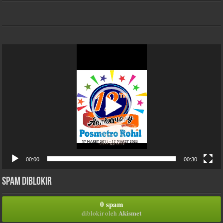
Pemutar
Video
00:00
00:30
Spam Diblokir
0 spam
Akismet
diblokir oleh