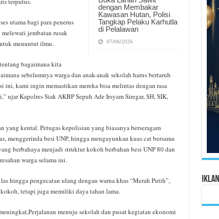
s terputus.
dengan Membakar
Kawasan Hutan, Polisi
Tangkap Pelaku Karhutla
es utama bagi para penerus
di Pelalawan
g melewati jembatan rusak
07/08/2026
ntuk menuntut ilmu.
 tentang bagaimana kita
aimana sebelumnya warga dan anak-anak sekolah harus bertaruh
i ini, kami ingin memastikan mereka bisa melintas dengan rasa
gi,” ujar Kapolres Siak AKBP Sepuh Ade Irsyam Siregar, SH, SIK,
 yang kental. Petugas kepolisian yang biasanya berseragam
as, menggerinda besi UNP, hingga mengayunkan kuas cat bersama
 yang berbahaya menjadi struktur kokoh berbahan besi UNP 80 dan
resahan warga selama ini.
Ikla
 las hingga pengecatan ulang dengan warna khas “Merah Putih”,
kokoh, tetapi juga memiliki daya tahan lama.
s meningkat,Perjalanan menuju sekolah dan pusat kegiatan ekonomi