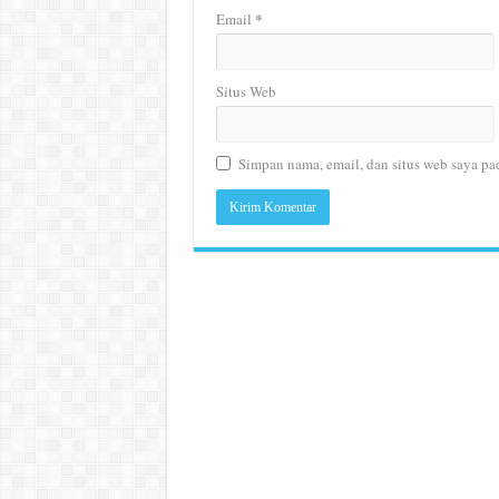
*
Email
Situs Web
Simpan nama, email, dan situs web saya pa