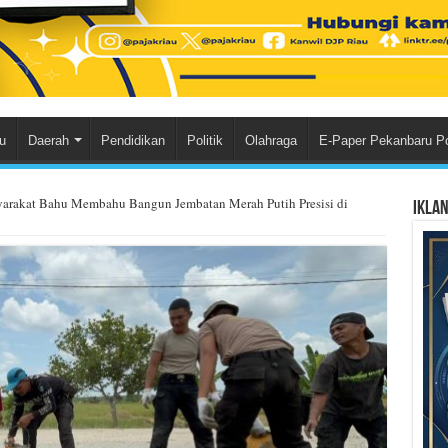
u
Daerah
Pendidikan
Politik
Olahraga
E-Paper Pekanbaru P
syarakat Bahu Membahu Bangun Jembatan Merah Putih Presisi di
Ikla