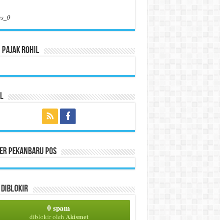
us_0
 Pajak Rohil
l
per Pekanbaru Pos
Diblokir
0 spam
Akismet
diblokir oleh