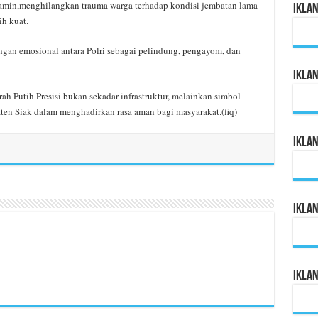
jamin,menghilangkan trauma warga terhadap kondisi jembatan lama
Ikla
ih kuat.
gan emosional antara Polri sebagai pelindung, pengayom, dan
Ikla
h Putih Presisi bukan sekadar infrastruktur, melainkan simbol
en Siak dalam menghadirkan rasa aman bagi masyarakat.(fiq)
Ikla
Ikla
Ikla