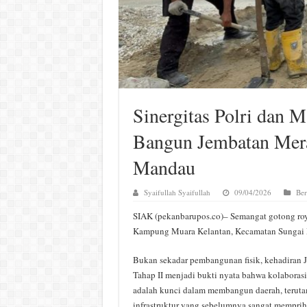
Sinergitas Polri dan
Bangun Jembatan Merah
Mandau
Syaifullah Syaifullah
09/04/2026
Ber
SIAK (pekanbarupos.co)– Semangat gotong royo
Kampung Muara Kelantan, Kecamatan Sungai
Bukan sekadar pembangunan fisik, kehadiran J
Tahap II menjadi bukti nyata bahwa kolaborasi
adalah kunci dalam membangun daerah, teruta
infrastruktur yang sebelumnya sangat memprih