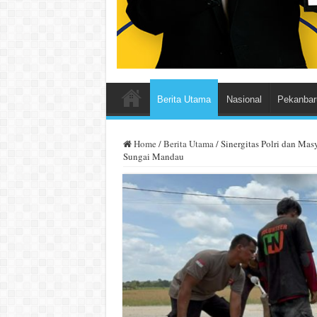
Berita Utama
Nasional
Pekanbar
Home
/
Berita Utama
/
Sinergitas Polri dan Ma
Sungai Mandau