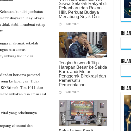
Siswa Sekolah Rakyat di
Pekanbaru dan Rokan
Kelantan, kondisi jembatan
Hilir, Perkuat Budaya
Menabung Sejak Dini
at membahayakan. Kayu-kayu
07/08/2026
 tidak stabil membuat setiap
wa.
Ikla
hingga anak-anak sekolah
engan rasa cemas,
enyambung hidup dan
Ikla
Tengku Azwendi Titip
Harapan Besar ke Sekda
Baru: Jadi Motor
 Mandau bersama personel
Penggerak Birokrasi dan
Pemersatu
gsung ke lapangan. Tidak
Pemerintahan
BKO Brimob, Tim 1011, dan
Ikla
07/08/2026
 mendambakan rasa aman saat
k vital yang sebelumnya
enopang ekonomi dan
Buka Lahan Sawit