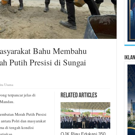
 Masyarakat Bahu Membahu
Ikla
 Putih Presisi di Sungai
ita Utama
ng terpancar jelas di
Related Articles
 Mandau.
embatan Merah Putih Presisi
 antara Polri dan masyarakat
ma di tengah kondisi
OJK Riau Edukasi 350
atinkan.