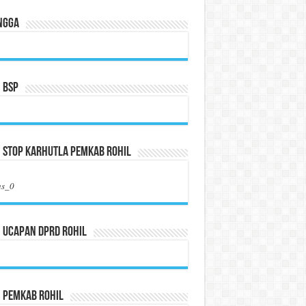
ngga
 BSP
 Stop Karhutla Pemkab Rohil
us_0
 Ucapan DPRD Rohil
n Pemkab Rohil