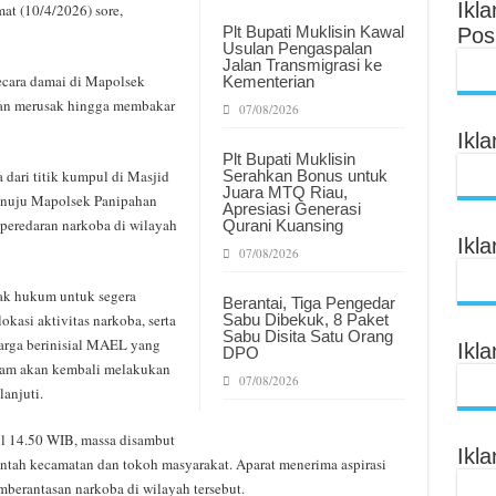
Ikl
at (10/4/2026) sore,
Plt Bupati Muklisin Kawal
Pos
Usulan Pengaspalan
Jalan Transmigrasi ke
ecara damai di Mapolsek
Kementerian
gan merusak hingga membakar
07/08/2026
Ikl
Plt Bupati Muklisin
a dari titik kumpul di Masjid
Serahkan Bonus untuk
Juara MTQ Riau,
enuju Mapolsek Panipahan
Apresiasi Generasi
peredaran narkoba di wilayah
Qurani Kuansing
Ikl
07/08/2026
ak hukum untuk segera
Berantai, Tiga Pengedar
kasi aktivitas narkoba, serta
Sabu Dibekuk, 8 Paket
Sabu Disita Satu Orang
arga berinisial MAEL yang
Ikl
DPO
cam akan kembali melakukan
07/08/2026
lanjuti.
ul 14.50 WIB, massa disambut
Ikl
intah kecamatan dan tokoh masyarakat. Aparat menerima aspirasi
erantasan narkoba di wilayah tersebut.