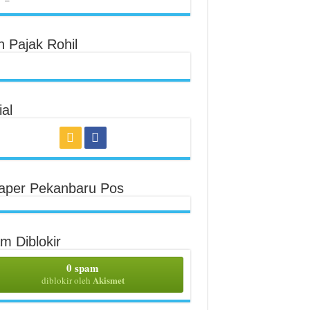
n Pajak Rohil
al
aper Pekanbaru Pos
m Diblokir
0 spam
Akismet
diblokir oleh