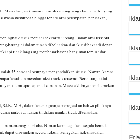
IB. Massa bergerak menuju rumah seorang warga bernama Ali yang
Ikl
mosi massa memuncak hingga terjadi aksi pelemparan, perusakan,
eningkat drastis menjadi sekitar 500 orang. Dalam aksi tersebut,
rang-barang di dalam rumah dikeluarkan dan ikut dibakar di depan
Ikl
eski api tidak langsung membesar karena bangunan terbuat dari
jumlah 55 personel berupaya mengendalikan situasi. Namun, karena
Ikl
empat kesulitan meredam aksi anarkis tersebut. Beruntung, tidak
ri masyarakat maupun aparat keamanan. Massa akhirnya membubarkan
i, S.I.K., M.H., dalam keterangannya menegaskan bahwa pihaknya
Ikl
daran narkoba, namun tindakan anarkis tidak dibenarkan.
alam memerangi narkoba. Namun kami tegaskan, segala bentuk
idak dapat dibenarkan secara hukum. Penegakan hukum adalah
Erl