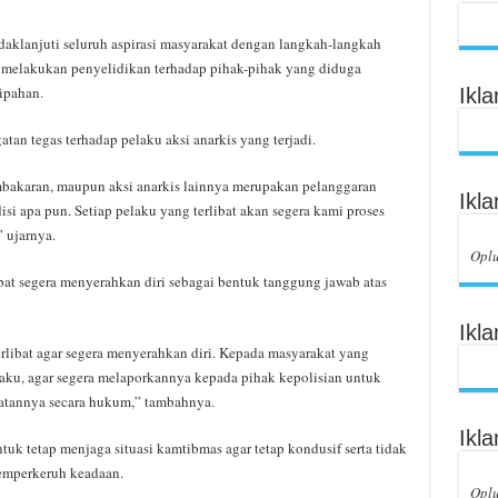
aklanjuti seluruh aspirasi masyarakat dengan langkah-langkah
k melakukan penyelidikan terhadap pihak-pihak yang diduga
ipahan.
Ikl
tan tegas terhadap pelaku aksi anarkis yang terjadi.
mbakaran, maupun aksi anarkis lainnya merupakan pelanggaran
Ikl
i apa pun. Setiap pelaku yang terlibat akan segera kami proses
 ujarnya.
Opl
bat segera menyerahkan diri sebagai bentuk tanggung jawab atas
Ikl
libat agar segera menyerahkan diri. Kepada masyarakat yang
laku, agar segera melaporkannya kepada pihak kepolisian untuk
tannya secara hukum,” tambahnya.
Ikl
tuk tetap menjaga situasi kamtibmas agar tetap kondusif serta tidak
memperkeruh keadaan.
Opl