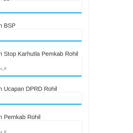
an BSP
an Stop Karhutla Pemkab Rohil
us_0
an Ucapan DPRD Rohil
an Pemkab Rohil
us_0