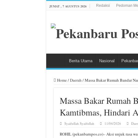
Redaksi
Pedoman Med
JUMAT , 7 AGUSTUS 2026
Berita Utama
Nasional
Pekanba
Home
/
Daerah
/
Massa Bakar Rumah Bandar Nark
Massa Bakar Rumah Ba
Kamtibmas, Hindari A
Syaifullah Syaifullah
11/04/2026
Daer
ROHIL (pekanbarupos.co)– Aksi unjuk rasa wa