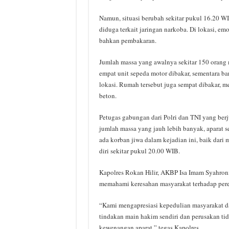
Namun, situasi berubah sekitar pukul 16.20 W
diduga terkait jaringan narkoba. Di lokasi, e
bahkan pembakaran.
Jumlah massa yang awalnya sekitar 150 orang m
empat unit sepeda motor dibakar, sementara ba
lokasi. Rumah tersebut juga sempat dibakar, m
beton.
Petugas gabungan dari Polri dan TNI yang ber
jumlah massa yang jauh lebih banyak, aparat s
ada korban jiwa dalam kejadian ini, baik da
diri sekitar pukul 20.00 WIB.
Kapolres Rokan Hilir, AKBP Isa Imam Syahron
memahami keresahan masyarakat terhadap pere
“Kami mengapresiasi kepedulian masyarakat d
tindakan main hakim sendiri dan perusakan t
kewenangan aparat,” tegas Kapolres.