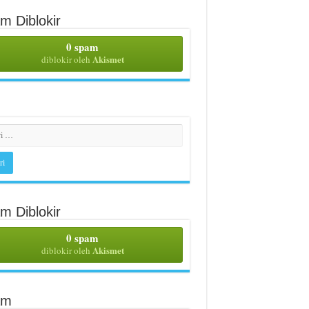
m Diblokir
0 spam
Akismet
diblokir oleh
m Diblokir
0 spam
Akismet
diblokir oleh
am