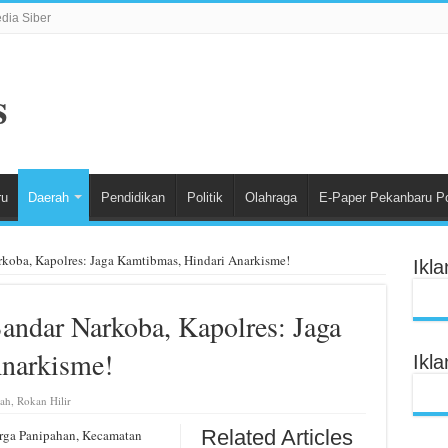
ia Siber
ru
Daerah
Pendidikan
Politik
Olahraga
E-Paper Pekanbaru P
oba, Kapolres: Jaga Kamtibmas, Hindari Anarkisme!
Ikl
ndar Narkoba, Kapolres: Jaga
narkisme!
Ikl
ah
,
Rokan Hilir
Related Articles
rga Panipahan, Kecamatan