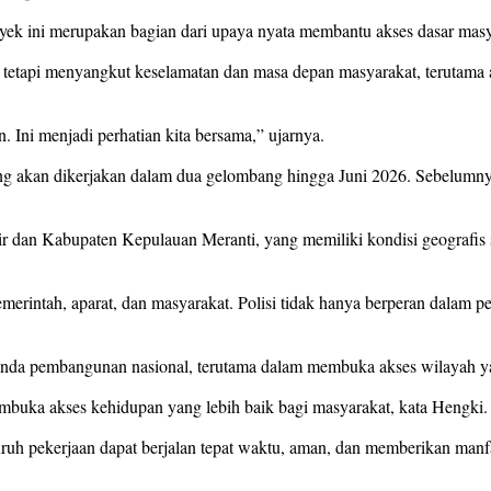
yek ini merupakan bagian dari upaya nyata membantu akses dasar masya
tetapi menyangkut keselamatan dan masa depan masyarakat, terutama a
ni menjadi perhatian kita bersama,” ujarnya.
g akan dikerjakan dalam dua gelombang hingga Juni 2026. Sebelumnya
ir dan Kabupaten Kepulauan Meranti, yang memiliki kondisi geografis s
erintah, aparat, dan masyarakat. Polisi tidak hanya berperan dalam pe
da pembangunan nasional, terutama dalam membuka akses wilayah yang 
mbuka akses kehidupan yang lebih baik bagi masyarakat, kata Hengki.
uruh pekerjaan dapat berjalan tepat waktu, aman, dan memberikan manfa