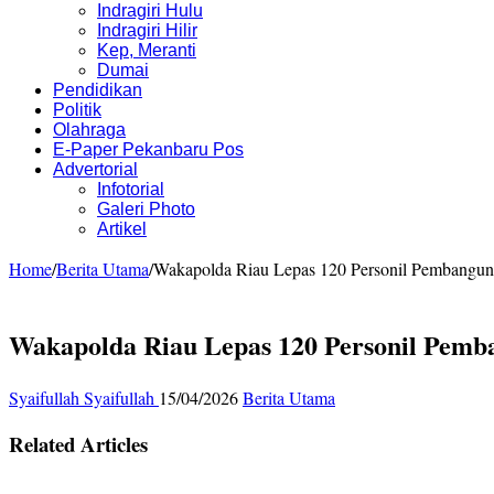
Indragiri Hulu
Indragiri Hilir
Kep, Meranti
Dumai
Pendidikan
Politik
Olahraga
E-Paper Pekanbaru Pos
Advertorial
Infotorial
Galeri Photo
Artikel
Home
/
Berita Utama
/
Wakapolda Riau Lepas 120 Personil Pembanguna
Wakapolda Riau Lepas 120 Personil Pemba
Syaifullah Syaifullah
15/04/2026
Berita Utama
Related Articles