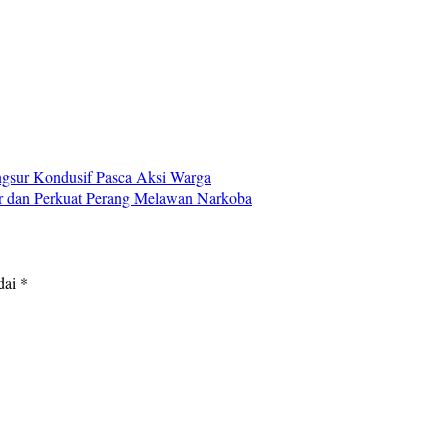
gsur Kondusif Pasca Aksi Warga
r dan Perkuat Perang Melawan Narkoba
dai
*