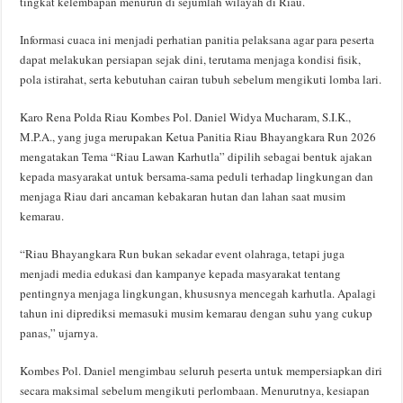
tingkat kelembapan menurun di sejumlah wilayah di Riau.
Informasi cuaca ini menjadi perhatian panitia pelaksana agar para peserta
dapat melakukan persiapan sejak dini, terutama menjaga kondisi fisik,
pola istirahat, serta kebutuhan cairan tubuh sebelum mengikuti lomba lari.
Karo Rena Polda Riau Kombes Pol. Daniel Widya Mucharam, S.I.K.,
M.P.A., yang juga merupakan Ketua Panitia Riau Bhayangkara Run 2026
mengatakan Tema “Riau Lawan Karhutla” dipilih sebagai bentuk ajakan
kepada masyarakat untuk bersama-sama peduli terhadap lingkungan dan
menjaga Riau dari ancaman kebakaran hutan dan lahan saat musim
kemarau.
“Riau Bhayangkara Run bukan sekadar event olahraga, tetapi juga
menjadi media edukasi dan kampanye kepada masyarakat tentang
pentingnya menjaga lingkungan, khususnya mencegah karhutla. Apalagi
tahun ini diprediksi memasuki musim kemarau dengan suhu yang cukup
panas,” ujarnya.
Kombes Pol. Daniel mengimbau seluruh peserta untuk mempersiapkan diri
secara maksimal sebelum mengikuti perlombaan. Menurutnya, kesiapan