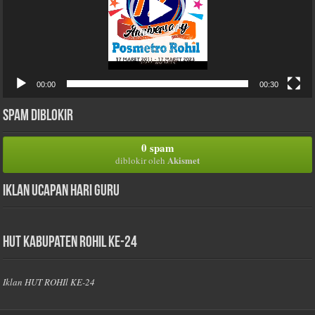
00:00
00:30
Spam Diblokir
0 spam
Akismet
diblokir oleh
Iklan Ucapan Hari Guru
HUT Kabupaten Rohil Ke-24
Iklan HUT ROHIl KE-24