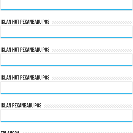
Iklan HUT Pekanbaru Pos
Iklan HUT Pekanbaru Pos
Iklan HUT Pekanbaru Pos
Iklan Pekanbaru Pos