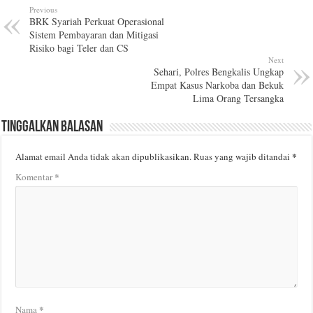
Previous
BRK Syariah Perkuat Operasional
Sistem Pembayaran dan Mitigasi
Risiko bagi Teler dan CS
Next
Sehari, Polres Bengkalis Ungkap
Empat Kasus Narkoba dan Bekuk
Lima Orang Tersangka
Tinggalkan Balasan
*
Alamat email Anda tidak akan dipublikasikan.
Ruas yang wajib ditandai
*
Komentar
*
Nama