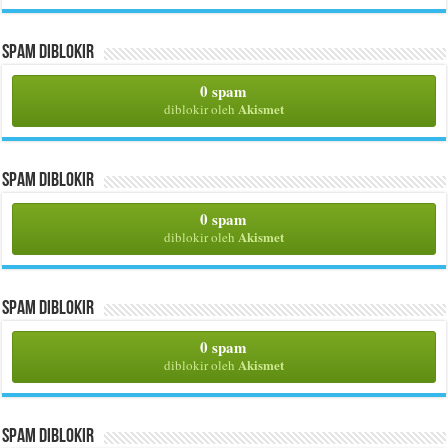
Spam Diblokir
0 spam
Akismet
diblokir oleh
Spam Diblokir
0 spam
Akismet
diblokir oleh
Spam Diblokir
0 spam
Akismet
diblokir oleh
Spam Diblokir