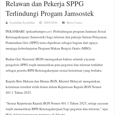
Relawan dan Pekerja SPPG
Terlindungi Progam Jamsostek
Syaifullah Syaifullah
20/05/2026
Berita Utama
PEKANBARU (pekanbarupos.co) -Perlindungan program Jaminan Sosial
Ketenagakerjaan (Jamsostek) bagi relawan dan pekerja Satuan Pelayanan
Pemenuhan Gizi (SPPG) terus diperkuat sebagai bagian dari upaya
menjaga keberlanjutan Program Makan Bergizi Gratis (MBG).
Badan Gizi Nasional (BGN) menegaskan bahwa seluruh yayasan
pengelola SPPG wajib memastikan para pegawai dan relawan terdaftar
sebagai peserta BPJS Ketenagakerjaan sesuai ketentuan yang berlaku.
Kepala Biro Hukum dan Humas BGN, Khairul Hidayati mengatakan,
ketentuan tersebut telah diatur dalam Keputusan Kepala BGN Nomor
401.1 Tahun 2025.
“Sesuai Keputusan Kepala BGN Nomor 401.1 Tahun 2025, setiap yayasan
wajib memastikan BPJS Ketenagakerjaan bagi pegawai dan relawan,” ujar
Hida dalam keterangan resminya di Jakarta.