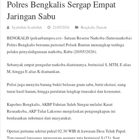
Polres Bengkalis Sergap Empat
Jaringan Sabu
Syaifullah Syaifullah
21/05/2026
Bengkalis
,
Daerah
BENGKALIS (pekanbarupos.co)– Satuan Reserse Narkoba (Satresnarkoba)
Polres Bengkalis bersama personel Polsek Bantan menangkap terduga
pelaku penyalahgunaan narkoba, Rabu (20/05/2026).
Sebanyak empat pengedar narkoba diantaranya, berinisial S, MTH, E alias
M, hingga E alias K diamankan.
Polisi juga menyita barang bukti belasan gram sabu, butir ekstasi, uang
tunai hasil haram, hingga peralatan lengkap transaksi dan konsumsi.
Kapolres Bengkalis, AKBP Fahrian Saleh Siregar melalui Kasat
Resnarkoba, AKP Tidar Laksono menjelaskan pengungkapan ini
berdasarkan informasi dari masyarakat.
Operasi pertama sekitar pukul 02.30 WIB di kawasan Desa Teluk Papal.
Tim opsnal langsung menyergap seorang pria berinisial S (23). Saat