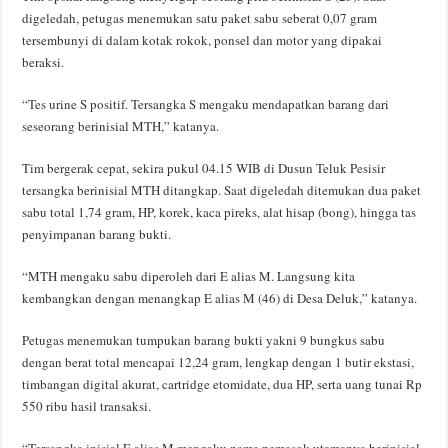
digeledah, petugas menemukan satu paket sabu seberat 0,07 gram
tersembunyi di dalam kotak rokok, ponsel dan motor yang dipakai
beraksi.
“Tes urine S positif. Tersangka S mengaku mendapatkan barang dari
seseorang berinisial MTH,” katanya.
Tim bergerak cepat, sekira pukul 04.15 WIB di Dusun Teluk Pesisir
tersangka berinisial MTH ditangkap. Saat digeledah ditemukan dua paket
sabu total 1,74 gram, HP, korek, kaca pireks, alat hisap (bong), hingga tas
penyimpanan barang bukti.
“MTH mengaku sabu diperoleh dari E alias M. Langsung kita
kembangkan dengan menangkap E alias M (46) di Desa Deluk,” katanya.
Petugas menemukan tumpukan barang bukti yakni 9 bungkus sabu
dengan berat total mencapai 12,24 gram, lengkap dengan 1 butir ekstasi,
timbangan digital akurat, cartridge etomidate, dua HP, serta uang tunai Rp
550 ribu hasil transaksi.
“Tersangka inisial E alias M mengaku nama pemasok utamanya berinisial