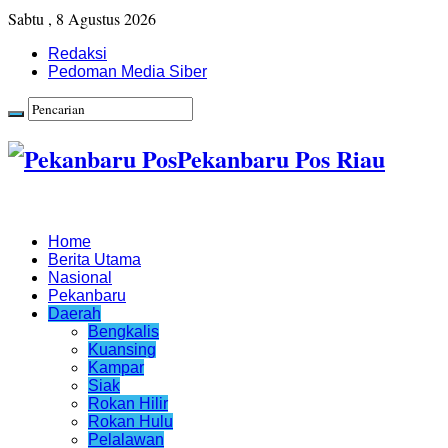
Sabtu , 8 Agustus 2026
Redaksi
Pedoman Media Siber
Pekanbaru Pos Riau
Home
Berita Utama
Nasional
Pekanbaru
Daerah
Bengkalis
Kuansing
Kampar
Siak
Rokan Hilir
Rokan Hulu
Pelalawan