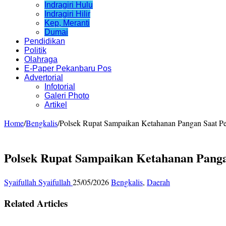
Indragiri Hulu
Indragiri Hilir
Kep, Meranti
Dumai
Pendidikan
Politik
Olahraga
E-Paper Pekanbaru Pos
Advertorial
Infotorial
Galeri Photo
Artikel
Home
/
Bengkalis
/
Polsek Rupat Sampaikan Ketahanan Pangan Saat P
Polsek Rupat Sampaikan Ketahanan Pang
Syaifullah Syaifullah
25/05/2026
Bengkalis
,
Daerah
Related Articles