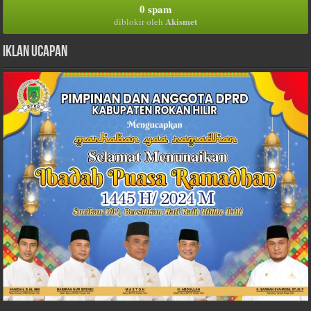
0 spam
Akismet
diblokir oleh
Iklan Ucapan