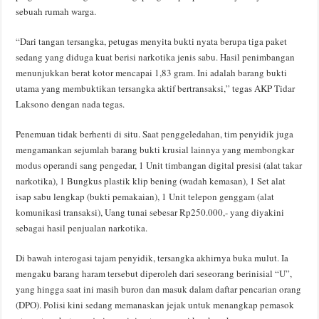
sebuah rumah warga.
“Dari tangan tersangka, petugas menyita bukti nyata berupa tiga paket
sedang yang diduga kuat berisi narkotika jenis sabu. Hasil penimbangan
menunjukkan berat kotor mencapai 1,83 gram. Ini adalah barang bukti
utama yang membuktikan tersangka aktif bertransaksi,” tegas AKP Tidar
Laksono dengan nada tegas.
Penemuan tidak berhenti di situ. Saat penggeledahan, tim penyidik juga
mengamankan sejumlah barang bukti krusial lainnya yang membongkar
modus operandi sang pengedar, 1 Unit timbangan digital presisi (alat takar
narkotika), 1 Bungkus plastik klip bening (wadah kemasan), 1 Set alat
isap sabu lengkap (bukti pemakaian), 1 Unit telepon genggam (alat
komunikasi transaksi), Uang tunai sebesar Rp250.000,- yang diyakini
sebagai hasil penjualan narkotika.
Di bawah interogasi tajam penyidik, tersangka akhirnya buka mulut. Ia
mengaku barang haram tersebut diperoleh dari seseorang berinisial “U”,
yang hingga saat ini masih buron dan masuk dalam daftar pencarian orang
(DPO). Polisi kini sedang memanaskan jejak untuk menangkap pemasok