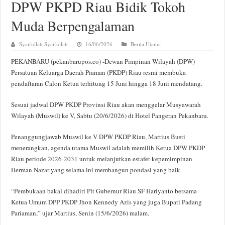
DPW PKPD Riau Bidik Tokoh
Muda Berpengalaman
Syaifullah Syaifullah
16/06/2026
Berita Utama
PEKANBARU (pekanbarupos.co) -Dewan Pimpinan Wilayah (DPW)
Persatuan Keluarga Daerah Piaman (PKDP) Riau resmi membuka
pendaftaran Calon Ketua terhitung 15 Juni hingga 18 Juni mendatang.
Sesuai jadwal DPW PKDP Provinsi Riau akan menggelar Musyawarah
Wilayah (Muswil) ke V, Sabtu (20/6/2026) di Hotel Pangeran Pekanbaru.
Penanggungjawab Muswil ke V DPW PKDP Riau, Martius Busti
menerangkan, agenda utama Muswil adalah memilih Ketua DPW PKDP
Riau periode 2026-2031 untuk melanjutkan estafet kepemimpinan
Herman Nazar yang selama ini membangun pondasi yang baik.
“Pembukaan bakal dihadiri Plt Gubernur Riau SF Hariyanto bersama
Ketua Umum DPP PKDP Jhon Kennedy Azis yang juga Bupati Padang
Pariaman,” ujar Martius, Senin (15/6/2026) malam.