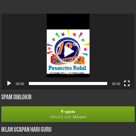
Pemutar
Video
00:00
00:30
Spam Diblokir
0 spam
Akismet
diblokir oleh
Iklan Ucapan Hari Guru